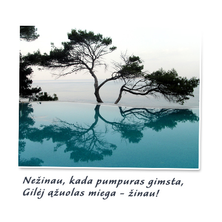
Burgis.lt