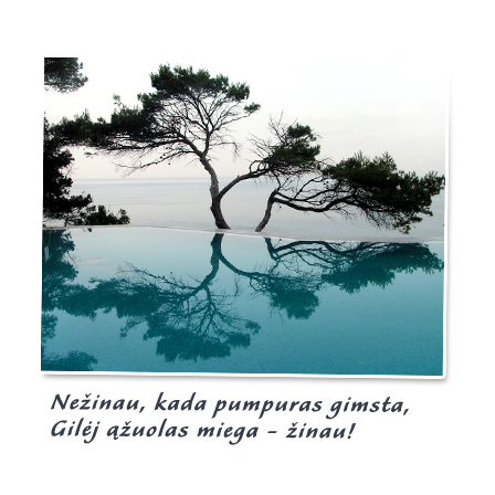
Burgis.lt