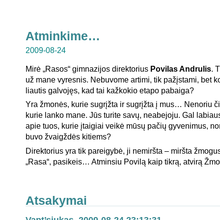
Atminkime…
2009-08-24
Mirė „Rasos“ gimnazijos direktorius
Povilas Andrulis
. 
už mane vyresnis. Nebuvome artimi, tik pažįstami, bet k
liautis galvojęs, kad tai kažkokio etapo pabaiga?
Yra žmonės, kurie sugrįžta ir sugrįžta į mus… Nenoriu či
kurie lanko mane. Jūs turite savų, neabejoju. Gal labiau
apie tuos, kurie įtaigiai veikė mūsų pačių gyvenimus, no
buvo žvaigždės kitiems?
Direktorius yra tik pareigybė, ji nemiršta – miršta žmogu
„Rasa“, pasikeis… Atminsiu Povilą kaip tikrą, atvirą Žm
Atsakymai