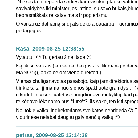
-Niekas taip nepaėda širdies,kaip visokio plauko valdin
savivaldybės iki ministerijos imtinai su savo bukais,biuro
beprasmiškais reikalavimais ir popierizmu.
O vaikai už dalijamą širdį atsidėkoja pagarba ir gerumu
pedagogus.
Rasa, 2009-08-25 12:38:55
Vytautui: 🙂 Tu geriau žinai tada 🙂
Ką tik su vaikais (jau seniai baigusiais, tik man- jie dar va
MANO :)))) apkalbėjom vieną direktorių.
Vienas chuliganavotas pasakojo, kaip jam direktorius s
trinktels, tai jį mama nuo sienos špakliuote gramdys… 🙂
o kodėl jie visus tualetus sprogdindavo mokykloj, kad p
reikėdavo lėkt namo nusičiurkšt? Jis sakė, ten kiti spr
Na, tokie vaikai ir direktoriams sveikatos neprideda 🙂 E
vidurinėse nelabai daug tų gaivinančių vaikų 🙂
petras, 2009-08-25 13:14:38