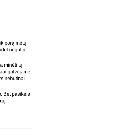
Tik porą metų
odėl negaliu
a minėti tų,
siai galvojame
rs nebūtinai
s. Bet pasikeis
ogų.