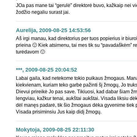
JOa pas mane tai “gerulė” direktorė buvo, kažkaip nei v
žodžio negaliu surast jai.
Aurelija, 2009-08-25 14:53:56
Aš irgi manau, kad direktorius per tuos popierius ir biuro
prieina 🙂 Kiek atsimenu, tai mes tik su “pavadaškėm” re
turėdavom 🙂
***, 2009-08-25 20:04:52
Labai gaila, kad netekome tokio puikaus žmogaus. Man
kiekvienam, kuriam teko garbė pažinti šį žmogų, Jo truks.
Dievui prireikė Jo pas save. Tikiuosi, kad dabar šiam ž
lengviau, kažkur tenai, aukštai aukštai. Visada liksiu dėk
dėl manęs padarė, tik šio žmogaus dėka gyvenime tiek 
Visada prisiminsiu Jus kaip didį žmogų.
Mokytoja, 2009-08-25 22:11:30