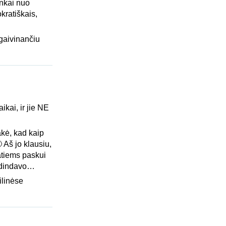
inkai nuo
kratiškais,
,gaivinančiu
ikai, ir jie NE
akė, kad kaip
 Aš jo klausiu,
atiems paskui
ogdindavo…
ilinėse