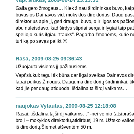
Vapt’siukas, 2009-08-24 23:13:31
Gaila gero žmogaus… Kiek žinau širdininkas buvo, kaip
buvusios Dainavos vid. mokyklos direktorius. Daug pa
direktorius apie jį, geri draugai buvo, o ir ligos tos pači
abu nuleisdavo, kad širdys stipriai serga ir lygiai taip p
spėliojo kuris ilgiau “trauks”. Pagarba žmonėms, kurie neb
turi ką po savęs palikt 🙂
Rasa, 2009-08-25 09:36:43
Užuojauta visiems jį pažinusiems.
Vapt’siukui: tegul tik būna dar ilgai sveikas Dainavos direk
labai puikus Žmogus. Dauguma direktorių širdininkai, tikr
kad jie per daug atiduoda, išdalina tą širdį vaikams…
naujokas Vytautas, 2009-08-25 12:18:08
Rasai:,,išdalina tą širdį vaikams…” -nei velnio (atsipraš
brolį – mokyklos direktorių,atidirbusį 19 m. Užteko valio
iš direktorių.Šiemet atšventėm 50 m.