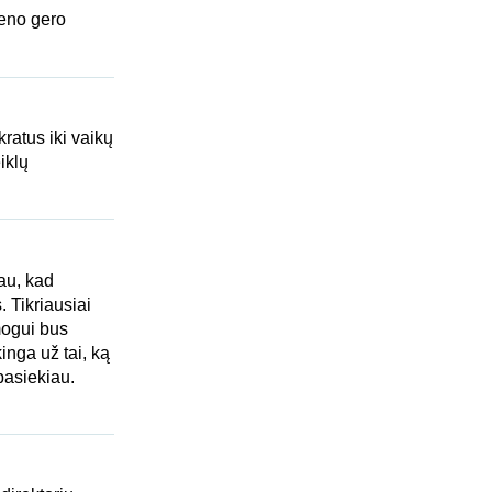
ieno gero
kratus iki vaikų
iklų
au, kad
 Tikriausiai
mogui bus
inga už tai, ką
pasiekiau.