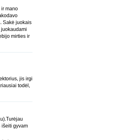
 ir mano
sakodavo
os. Sakė juokais
at juokaudami
ijo mirties ir
torius, jis irgi
iausiai todėl,
au).Turėjau
s išeiti gyvam