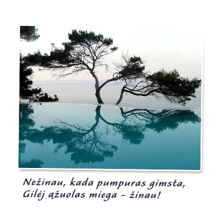
Burgis.lt