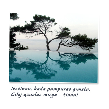
Burgis.lt