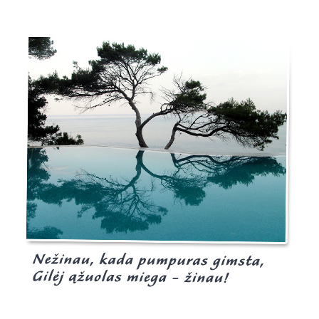
Burgis.lt