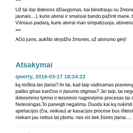
***
Už tai dar didesnis džiaugsmas, kai bendrauju su žmon
jaunais…), kurie atvirai ir smalsiai bando pažinti mane, 
Vilniaus padarą, kurie atvirai man simpatizuoja, atsiver
***
Ačiū jums, aukšto skrydžio žmonės, už atvirumo gėrį!
Atsakymai
qwerty, 2016-03-17 18:24:22
ką reiškia tas įtariai? Ar tai, kad taip vadinamas pravie
paliko gilias kančios ir įtarumo stigmas? Jei taip, tai neg
ikiteisminio tyrimo ir teisminio nagrinėjimo procesas tai
Neteisingas.To paneigti negalima. Duodu kai ką nukirsti
apeliacijos (čia, veikiau) ar kasacijos procese bus ištei
niekam jau nebus tai įdomu. nes vis tiek žiūrės įtariai….