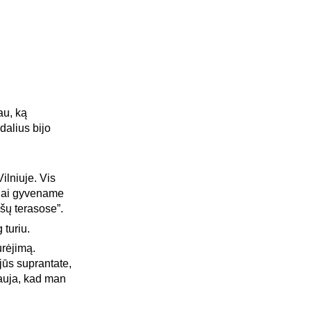
au, ką
dalius bijo
ilniuje. Vis
inai gyvename
šų terasose”.
 turiu.
urėjimą.
 jūs suprantate,
iauja, kad man