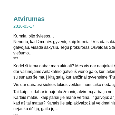
Atvirumas
2016-03-17
Kurmiai bijo šviesos…
Nenoriu, kad žmonės gyventų kaip kurmiai! Visada saki
galvojau, visada sakysiu. Tegu prokuroras Osvaldas Sta
viešumo…
***
Kodėl ši tema dabar man aktuali? Mes vis dar naujokai V
dar važinėjame Antakalnio gatve iš vieno galo, kur laik
su sūnaus šeima, į kitą galą, kur amžinai gyvensime “Pu
Vis dar dairausi šiokios tokios veiklos, nors laiko nedaug
Tai kaip tik dabar ir pajuntu žmonių atvirumą arba jo net
Kartais matau, kaip įtariai jie mane vertina, ir galvoju: ar
kad aš tai matau? Kartais jie taip akivaizdžiai veidmain
nejauku dėl jų, gaila jų…