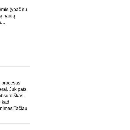
ėmis (ypač su
tą naują
ia…
nų procesas
erai. Juk pats
 absurdiškas.
, kad
sinimas.Tačiau