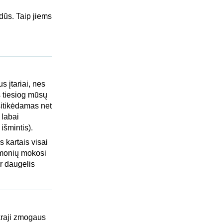
rdūs. Taip jiems
s įtariai, nes
s tiesiog mūsų
sitikėdamas net
 labai
 išmintis).
 kartais visai
 žmonių mokosi
r daugelis
ikraji zmogaus