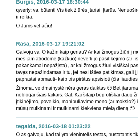
Burgis, 2016-03-17 18:30:44
qwerty: va, būtent! Vis tiek žiūrės įtariai. Įtarūs. Nenuoši
ir reikia.
O Jums vėl ačiū!
Rasa, 2016-03-17 19:21:02
Galvoju va. O kažin kaip geriau? Ar kai žmogus žiūri į mu
mes jam atrodome (kažkuo) neverti jo pasitikėjimo (ar ji
pakankamai nepažįsta) , ar kai žmogus žiūri visiškai pa
tavęs nepažindamas ir tu, jei nesi išties patikimas, gali jį
paprastai apmauti- kaip tris pirštus apsisioti (čia liaudies
Žinoma, veidmainystė nėra geras daiktas 🙂 Bet įtarumas
neblogai šiais laikais. Gal. Kai šitaip beprotiškai daug
įtikinėjimo, poveikio, manipuliavimo meno (ar mokslo?) i
mūsų mulkinami ir mulkinami kiekvieną mielą dieną 🙂
tegaida, 2016-03-18 01:23:22
O as galvoju, kad tai yra vienintelis testas, nustatantis t