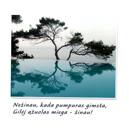
Burgis.lt