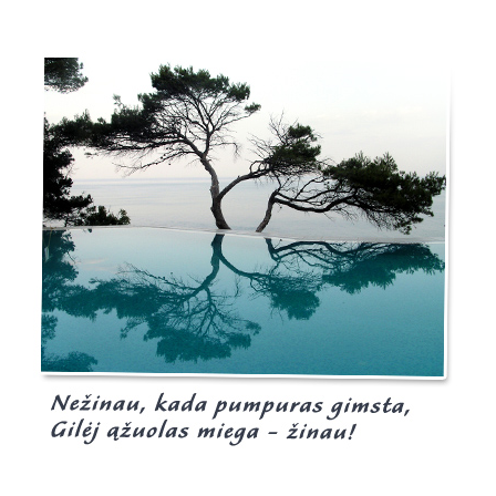
Burgis.lt