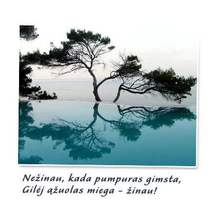
Burgis.lt