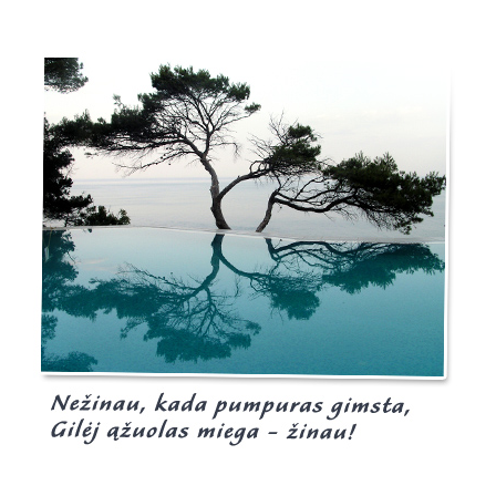
Burgis.lt