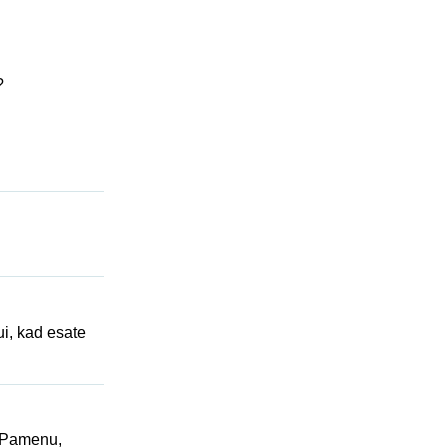
?
ui, kad esate
? Pamenu,