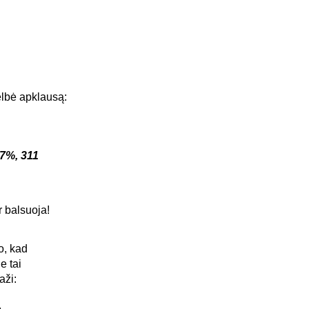
elbė apklausą:
77%, 311
r balsuoja!
o, kad
e tai
aži:
.