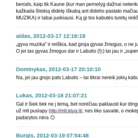
berods, kaip tik Kaune (kur man pernelyg dažnai netenka
kažkada šitokią didelę iškabą ant didelio pastato mači
MUZIKA) ir labai juokiausi. Ką gi tos kabutės turėtų reik
aidas, 2012-03-17 12:16:18
„gyva muzika“ ir reiškia, kad groja gyvas žmogus, o ne 
O jei tas gyvas žmogus dar ir Labutis (!):) tai jau ir „supe
Dominykas, 2012-03-17 20:10:10
Na, jei jau grojo pats Labutis – tai tikrai nereik jokių kab
Lukas, 2012-03-18 21:07:21
Gal ir šiek tiek ne į temą, bet norėčiau paklausti kur di
už mlt puslapy
http://mlt.ktug.lt/
, nes liko savaitė, o mok
padarytos nėra 🙂
Burgis, 2012-03-19 07:54:48