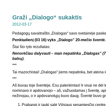
Graži „Dialogo“ sukaktis
2012-03-17
Pedagogų savaitraštis „Dialogas“ savo svetainėje pask
Penktadienį (03 16) vyks „Dialogo“ 20-mečio šventė.
Štai šio ryto rezultatas:
Nenorėčiau dalyvauti – man nepatinka „Dialogas“ (
balsų).
***
Tai mazochistai! „Dialogas“ jiems nepatinka, bet ateina i
***
Aš buvau toje šventėje. Esu patenkintas! Ir visai ne dėl t
nominavo ir apdovanojo – aš, važiuodamas į šventę, api
nežinojau, o ir apdovanotųjų buvo daug. Šventė buvo gr
Prabangi ir jauki salė Vilniaus senamiesčio centre