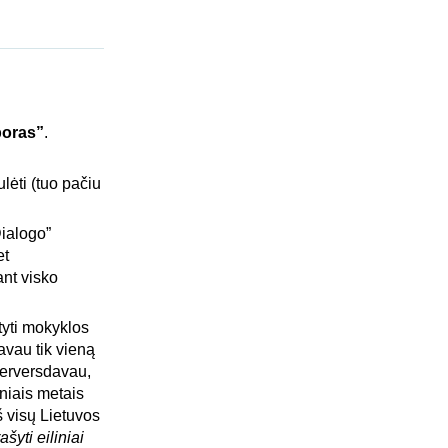
poras”
.
lėti (tuo pačiu
Dialogo”
et
ant visko
tyti mokyklos
avau tik vieną
 perversdavau,
niais metais
š visų Lietuvos
ašyti eiliniai