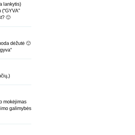
 lankytis)
au (“GYVA”
št? 🙂
juoda dėžutė 🙂
rgyva“
učių,)
ngo mokėjimas
ėjimo galimybės