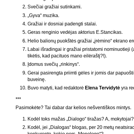
Svečiai gražiai sutinkami.
„Gyva“ muzika.
Gražiai ir dosniai padengti stalai.
Geras renginio vedėjas aktorius E.Stancikas.
Helio balionų puokštės gražiai „įrėmino“ ekrano er
Labai išradingai ir gražiai pristatomi nominuotieji 
tikėtis, kad pacituos mano eilėraštį?!).
Įdomus svečių „rinkinys“.
Gerai pasirengta priimti gėles ir jomis dar papuošti 
buveinę.
Buvo matyti, kad redaktorė
Elena Tervidytė
yra re
***
Pasimokėte? Tai dabar dar kelios nešventiškos mintys.
Kodėl toks mažas „Dialogo“ tiražas? A, mokytojai?
Kodėl, jei „Dialogas“ blogas, per 20 metų neatsira
konkurento, kokio nors „Monologo“?