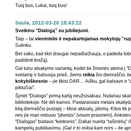
Tuoj bus, Lukai, tuoj bus!
Saula, 2012-03-20 18:43:22
Sveikinu “Dialogą” su jubiliejumi.
Taip – tai
vienintelis ir nepakartojamas mokytojų “ru
Sutinku.
Bet sako, kad tikri draugai nepadlaižiauja, o padeda tobu
padidinti tiražą).
Gal turiu atsakymo variantą, kodėl tie žmonės ateina į “
svetainę ir balsuoja prieš. Jiems
reikia
šio dienraščio, b
kokybiškesnio
– jie tikisi DAR… Aišku, gal balsavo ir “
piktučiai”.
Šįmet “Dialogo” pirmą kartą neužsisakiau. Nutariau skai
bibliotekoje. Ne dėl kainos. Pastaraisiais metais skaityd
kitą dienraščio puslapį – tikrai aktualų, įdomų. Kitus tik
nes jie man nebuvo “įdomūs” (visom prasmėm). Ankstes
“Dialogas” būdavo “kietesnis”. Dabar nueita “rašinėlių” i
kampelių publikavimu.
(Gal ir to reikia kam nors – tie apr