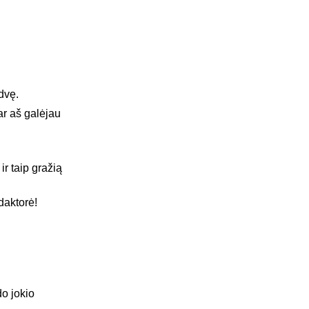
dvę.
(ar aš galėjau
ir taip gražią
daktorė!
do jokio