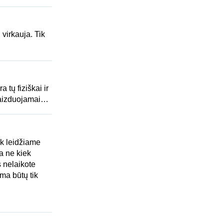
virkauja. Tik
a tų fiziškai ir
ivaizduojamai…
ek leidžiame
a ne kiek
s nelaikote
ima būtų tik