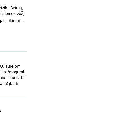
ižikų šeimą,
sistemos vėžį.
gas Likimui –
TU. Turėjom
šliko žmogumi,
iu ir kuris dar
ia) įkurti
?