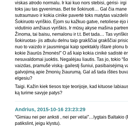
viskas atrodo normalu. Ir kai kuo nors stebisi, gėrisi- irg
toks jau tas gyvenimas. Bet tie šokiruoti… Gal čia mane
sutraumavo ir kokia cinike pavertė toks matytas vaizdelis
Šokiruoto vyriškio. Ėjom su kažkuo gatve, netoliese ėjo 
vidutinio amžiaus vyriškis. Ir mūsų akyse mašina partren
Žinoma, tai baisu, nemalonu ir t.t. Bet tada… Tas vyrišk
šokiruotas- jis atbulu delnu taip grakščiai grakščiai pri
nuo to vaizdo ir jausmingai kaip spektakly ištarė plonu b
kokie žiaurūs žmonės!” O aš kaip kokia cinikė sadistė 
nesuvaldomai juoktis. Negalėjau liautis. Tas jo, tokio “šo
vaizdas, pramušė viską- gailestį šuniui, pasibaisėjimą v
galvojimą apie žmonių žiaurumą. Gal aš tada išties buva
elgesiu?
Taigi. Kažin kiek tiesos toje teorijoje, kad kituose labiaus
ką turime savyje patys?
Andrius, 2015-10-16 23:23:29
“Gimiau nei per anksti , nei per vėlai”…lygtais Baltakio 
patikslint, jeigu klystu).