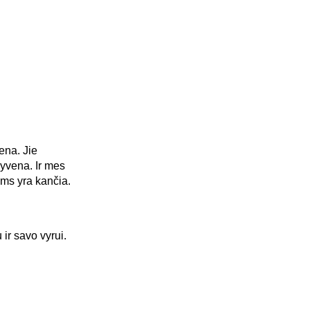
ena. Jie
gyvena. Ir mes
ums yra kančia.
ir savo vyrui.