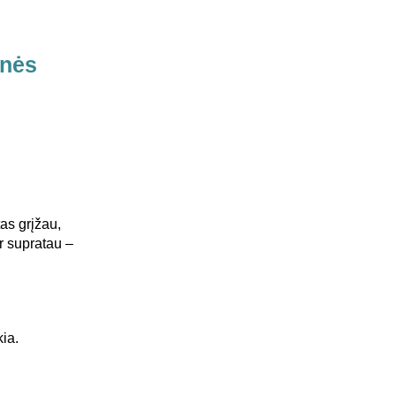
onės
s grįžau,
r supratau –
ia.