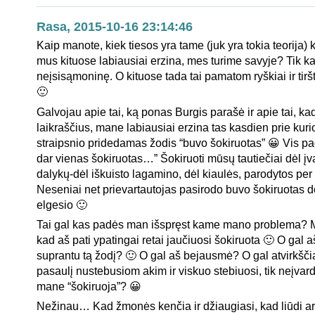
Rasa, 2015-10-16 23:14:46
Kaip manote, kiek tiesos yra tame (juk yra tokia teorija) k
mus kituose labiausiai erzina, mes turime savyje? Tik ka
neįsisąmoninę. O kituose tada tai pamatom ryškiai ir ti
🙂
Galvojau apie tai, ką ponas Burgis parašė ir apie tai, ka
laikraščius, mane labiausiai erzina tas kasdien prie kuri
straipsnio pridedamas žodis “buvo šokiruotas” 😀 Vis p
dar vienas šokiruotas…” Šokiruoti mūsų tautiečiai dėl įv
dalykų-dėl iškuisto lagamino, dėl kiaulės, parodytos per ži
Neseniai net prievartautojas pasirodo buvo šokiruotas 
elgesio 🙂
Tai gal kas padės man išspręst kame mano problema? 
kad aš pati ypatingai retai jaučiuosi šokiruota 🙂 O gal a
suprantu tą žodį? 🙂 O gal aš bejausmė? O gal atvirkščiai
pasaulį nustebusiom akim ir viskuo stebiuosi, tik neįvardi
mane “šokiruoja”? 😀
Nežinau… Kad žmonės kenčia ir džiaugiasi, kad liūdi ar