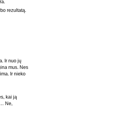
ra.
bo rezultatą.
. Ir nuo jų
ugina mus. Nes
ima. Ir nieko
, kai ją
si… Ne,