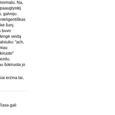
i normalu. Na,
 paauglystėj
, galvoju.
inteligentiškas
kė šunį.
is buvo
sidengė veidą
alsiuku: “ach,
ėmiau
kiruoto”
aizdu,
u šokiruota jo
iai erzina tai,
(Rasa gali