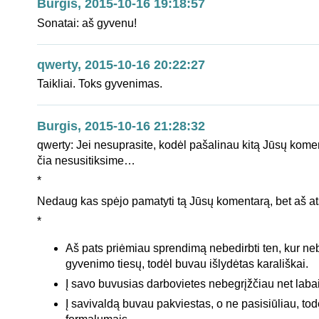
Burgis, 2015-10-16 19:18:57
Sonatai: aš gyvenu!
qwerty, 2015-10-16 20:22:27
Taikliai. Toks gyvenimas.
Burgis, 2015-10-16 21:28:32
qwerty: Jei nesuprasite, kodėl pašalinau kitą Jūsų kome
čia nesusitiksime…
*
Nedaug kas spėjo pamatyti tą Jūsų komentarą, bet aš at
*
Aš pats priėmiau sprendimą nebedirbti ten, kur n
gyvenimo tiesų, todėl buvau išlydėtas karališkai.
Į savo buvusias darbovietes nebegrįžčiau net labai
Į savivaldą buvau pakviestas, o ne pasisiūliau, to