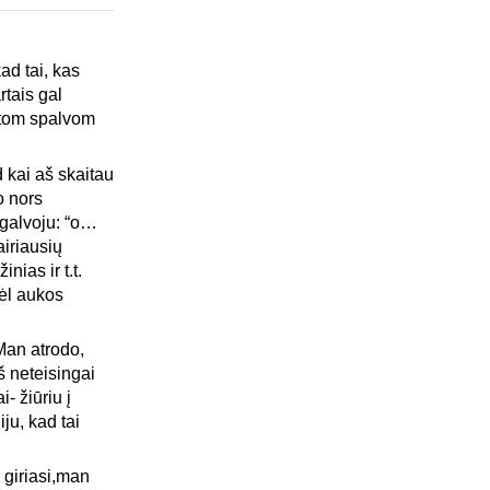
ad tai, kas
rtais gal
rštom spalvom
d kai aš skaitau
o nors
agalvoju: “o…
airiausių
nias ir t.t.
dėl aukos
Man atrodo,
š neteisingai
- žiūriu į
ju, kad tai
 giriasi,man