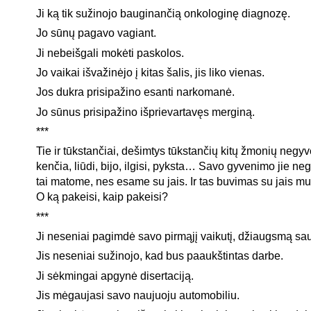
Ji ką tik sužinojo bauginančią onkologinę diagnozę.
Jo sūnų pagavo vagiant.
Ji nebeišgali mokėti paskolos.
Jo vaikai išvažinėjo į kitas šalis, jis liko vienas.
Jos dukra prisipažino esanti narkomanė.
Jo sūnus prisipažino išprievartavęs merginą.
***
Tie ir tūkstančiai, dešimtys tūkstančių kitų žmonių negyv
kenčia, liūdi, bijo, ilgisi, pyksta… Savo gyvenimo jie ne
tai matome, nes esame su jais. Ir tas buvimas su jais m
O ką pakeisi, kaip pakeisi?
***
Ji neseniai pagimdė savo pirmąjį vaikutį, džiaugsmą sau 
Jis neseniai sužinojo, kad bus paaukštintas darbe.
Ji sėkmingai apgynė disertaciją.
Jis mėgaujasi savo naujuoju automobiliu.