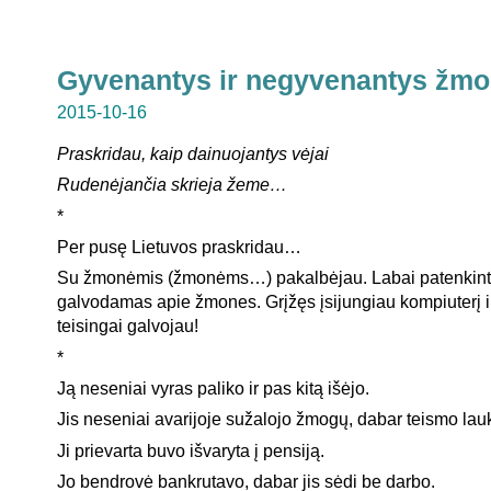
Gyvenantys ir negyvenantys žm
2015-10-16
Praskridau, kaip dainuojantys vėjai
Rudenėjančia skrieja žeme…
*
Per pusę Lietuvos praskridau…
Su žmonėmis (žmonėms…) pakalbėjau. Labai patenkinta
galvodamas apie žmones. Grįžęs įsijungiau kompiuterį i
teisingai galvojau!
*
Ją neseniai vyras paliko ir pas kitą išėjo.
Jis neseniai avarijoje sužalojo žmogų, dabar teismo lauk
Ji prievarta buvo išvaryta į pensiją.
Jo bendrovė bankrutavo, dabar jis sėdi be darbo.