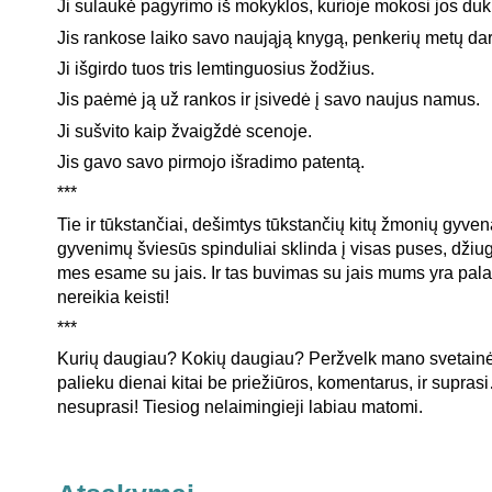
Ji sulaukė pagyrimo iš mokyklos, kurioje mokosi jos duk
Jis rankose laiko savo naująją knygą, penkerių metų dar
Ji išgirdo tuos tris lemtinguosius žodžius.
Jis paėmė ją už rankos ir įsivedė į savo naujus namus.
Ji sušvito kaip žvaigždė scenoje.
Jis gavo savo pirmojo išradimo patentą.
***
Tie ir tūkstančiai, dešimtys tūkstančių kitų žmonių gyvena
gyvenimų šviesūs spinduliai sklinda į visas puses, dži
mes esame su jais. Ir tas buvimas su jais mums yra pala
nereikia keisti!
***
Kurių daugiau? Kokių daugiau? Peržvelk mano svetainės
palieku dienai kitai be priežiūros, komentarus, ir supra
nesuprasi! Tiesiog nelaimingieji labiau matomi.