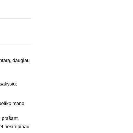
ntarą, daugiau
sakysiu:
ebeliko mano
 prašant.
dėl nesirūpinau