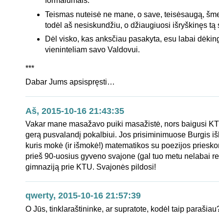
formalumais.
Teismas nuteisė ne mane, o save, teisėsaugą, šme
todėl aš nesiskundžiu, o džiaugiuosi išryškinęs tą 
Dėl visko, kas anksčiau pasakyta, esu labai dėkin
vieninteliam savo Valdovui.
***
Dabar Jums apsispręsti…
Aš, 2015-10-16 21:43:35
Vakar mane masažavo puiki masažistė, nors baigusi K
gerą pusvalandį pokalbiui. Jos prisiminimuose Burgis i
kuris mokė (ir išmokė!) matematikos su poezijos prieskon
prieš 90-uosius gyveno svajone (gal tuo metu nelabai real
gimnaziją prie KTU. Svajonės pildosi!
qwerty, 2015-10-16 21:57:39
O Jūs, tinklaraštininke, ar supratote, kodėl taip parašiau