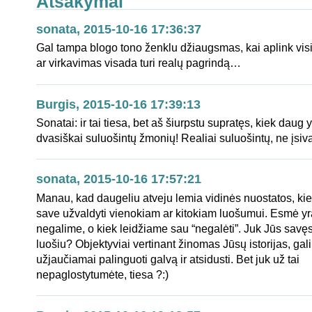
Atsakymai
sonata, 2015-10-16 17:36:37
Gal tampa blogo tono ženklu džiaugsmas, kai aplink visi 
ar virkavimas visada turi realų pagrindą…
Burgis, 2015-10-16 17:39:13
Sonatai: ir tai tiesa, bet aš šiurpstu supratęs, kiek daug yr
dvasiškai suluošintų žmonių! Realiai suluošintų, ne įs
sonata, 2015-10-16 17:57:21
Manau, kad daugeliu atveju lemia vidinės nuostatos, ki
save užvaldyti vienokiam ar kitokiam luošumui. Esmė yr
negalime, o kiek leidžiame sau “negalėti”. Juk Jūs savę
luošiu? Objektyviai vertinant žinomas Jūsų istorijas, gal
užjaučiamai palinguoti galvą ir atsidusti. Bet juk už tai
nepaglostytumėte, tiesa ?:)