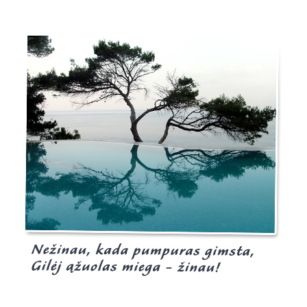
Burgis.lt