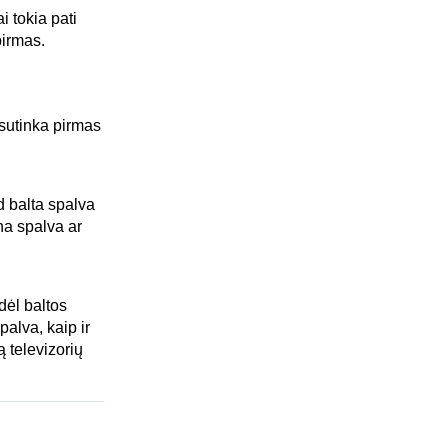
i tokia pati
pirmas.
 sutinka pirmas
ad balta spalva
ona spalva ar
dėl baltos
palva, kaip ir
ą televizorių