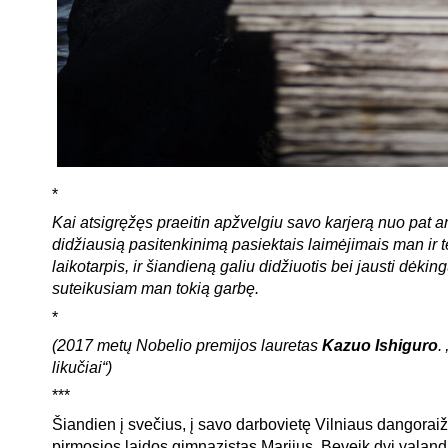
*
Kai atsigręžęs praeitin apžvelgiu savo karjerą nuo pat a
didžiausią pasitenkinimą pasiektais laimėjimais man ir te
laikotarpis, ir šiandieną galiu didžiuotis bei jausti dėkin
suteikusiam man tokią garbę.
*
(2017 metų Nobelio premijos lauretas
Kazuo Ishiguro
.
likučiai“)
***
Šiandien į svečius, į savo darbovietę Vilniaus dangoraiž
pirmosios laidos gimnazistas Marijus. Beveik dvi valan