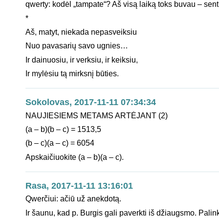
qwerty: kodėl „tampate“? Aš visą laiką toks buvau – sen
*
Aš, matyt, niekada nepasveiksiu
Nuo pavasarių savo ugnies…
Ir dainuosiu, ir verksiu, ir keiksiu,
Ir mylėsiu tą mirksnį būties.
Sokolovas, 2017-11-11 07:34:34
NAUJIESIEMS METAMS ARTĖJANT (2)
(a – b)(b – c) = 1513,5
(b – c)(a – c) = 6054
Apskaičiuokite (a – b)(a – c).
Rasa, 2017-11-11 13:16:01
Qwerčiui: ačiū už anekdotą.
Ir šaunu, kad p. Burgis gali paverkti iš džiaugsmo. Palin