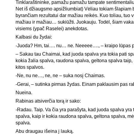
Tinklaraštininke, pamažu pamažu tampate sentimentaliu
Net iš džiaugsmo apsižliumbiat) Vėliau tokiam šlapiam 
byrančiam rezultatui dar mažiau reikės. Kuo toliau, tuo 
mažiau ir mažiau… sukiūžti. Juokauju. Todėl, šiam vak
visiems (ypač Raselei) anekdotas.
Kalbasi du žydai:
-Juoda? Hm, tai…. nu… ne. Neeeee…., – kraipo lūpas p
– Sakau tau Chaimai, kad juoda spalva yra tokia pati spa
kokia žalia spalva, raudona spalva, geltona spalva taip, 
kitos spalvos.
-Ne, nu ne…, ne, ne – suka nosį Chaimas.
-Gerai, – sutinka pirmas žydas. Einam paklausim pas ra
Nueina.
Rabinas atsiverčia torą ir sako:
-Radau. Taip. Va čia yra parašyta, kad juoda spalva yra t
spalva, kaip ir kokia raudona spalva, geltona spalva, mėl
spalva.
Abu draugau išeina į lauką.