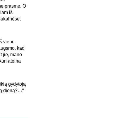
ine prasme. O
riam iš
ršukalnėse,
aš vienu
iaugsmo, kad
t jie, mano
kuri ateina
ikią gydytoją
eną dieną?…“