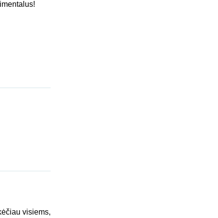
timentalus!
kėčiau visiems,