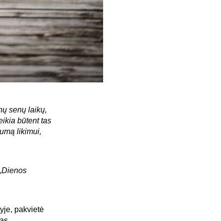
nų senų laikų,
ikia būtent tas
gumą likimui,
 „Dienos
yje, pakvietė
das