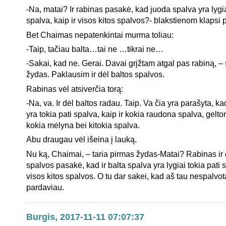
-Na, matai? Ir rabinas pasakė, kad juoda spalva yra lygia
spalva, kaip ir visos kitos spalvos?- blakstienom klapsi 
Bet Chaimas nepatenkintai murma toliau:
-Taip, tačiau balta…tai ne …tikrai ne…
-Sakai, kad ne. Gerai. Davai grįžtam atgal pas rabiną, –
žydas. Paklausim ir dėl baltos spalvos.
Rabinas vėl atsiverčia torą:
-Na, va. Ir dėl baltos radau. Taip. Va čia yra parašyta, k
yra tokia pati spalva, kaip ir kokia raudona spalva, gelt
kokia mėlyna bei kitokia spalva.
Abu draugau vėl išeina į lauką.
Nu ką, Chaimai, – taria pirmas žydas-Matai? Rabinas ir 
spalvos pasakė, kad ir balta spalva yra lygiai tokia pati s
visos kitos spalvos. O tu dar sakei, kad aš tau nespalvot
pardaviau.
Burgis, 2017-11-11 07:07:37