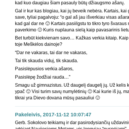
kad kuo daugiau šiam pasauly būtų džiaugsmo ašarų.
Gal ir kur kas blogiau, kai jų beveik nebėra. Kartais, kai
save, tyliai pagalvoju: “o gal aš jau išverkiau visas ašara
kad gal dar ne 🙂 Kartais pasiilgstu to tikro tyro švaraus
paverkimo 🙂 Kuris nuplauna sielą kaip pavasarinis liet
Bet turbūt kiekvienam savo… Kažkas verkia kitaip. Kaip
toje Meškėlos dainoje?
“Dar ne vakaras, tai dar ne vakaras,
Tai tik skauda viduj, tik skauda.
Pasislėpusios verkia ašaros,
Pasislėpę žodžiai rauda…”
Smagu už gimnazistus. Už daugelį daugelį jų. Už kelis k
ypač 🙂 Visi turim savų numylėtinių 🙂 Kai kurie iš jų,
tikrai yra Dievo dovana mūsų pasauliui 🙂
Pakeleivis, 2017-11-12 10:07:47
Gerb. Sokolovo teikiamų ir dar pasirodysiančių uždavin
artėjant Naujiesiems Metams, vis lengviau “nuspėjami”…