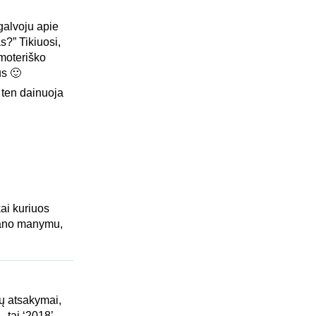
 galvoju apie
s?” Tikiuosi,
 moteriško
us 🙂
 ten dainuoja
ai kuriuos
 mano manymu,
ių atsakymai,
 tai ‘2018’.