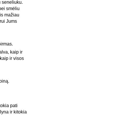
 seneliuku.
bei smėliu
vis mažiau
arui Jums
irmas.
lva, kaip ir
kaip ir visos
biną.
okia pati
yna ir kitokia