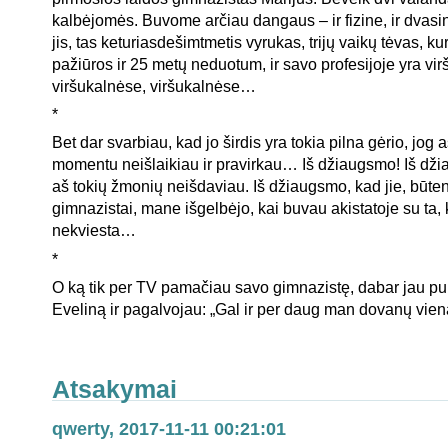
kalbėjomės. Buvome arčiau dangaus – ir fizine, ir dvas
jis, tas keturiasdešimtmetis vyrukas, trijų vaikų tėvas, ku
pažiūros ir 25 metų neduotum, ir savo profesijoje yra vi
viršukalnėse, viršukalnėse…
*
Bet dar svarbiau, kad jo širdis yra tokia pilna gėrio, jog 
momentu neišlaikiau ir pravirkau… Iš džiaugsmo! Iš dž
aš tokių žmonių neišdaviau. Iš džiaugsmo, kad jie, būten
gimnazistai, mane išgelbėjo, kai buvau akistatoje su ta, 
nekviesta…
*
O ką tik per TV pamačiau savo gimnazistę, dabar jau pu
Eveliną ir pagalvojau: „Gal ir per daug man dovanų vi
Atsakymai
qwerty, 2017-11-11 00:21:01