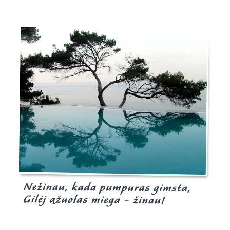
Burgis.lt