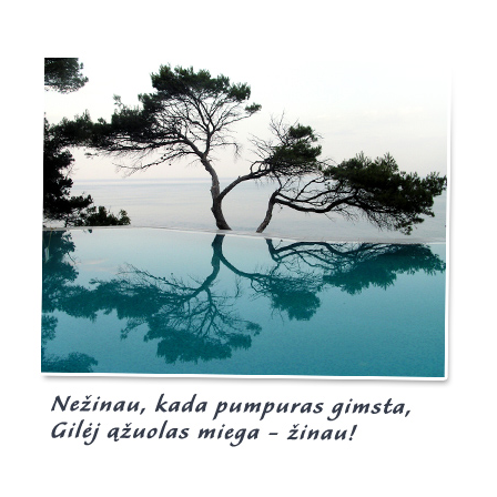
Burgis.lt