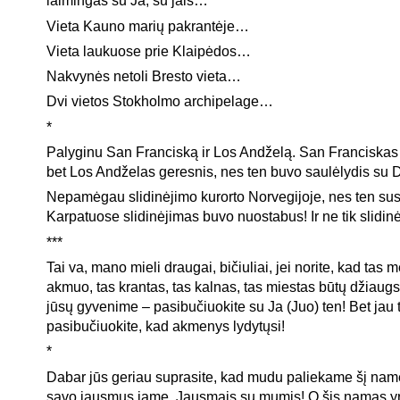
laimingas su Ja, su jais…
Vieta Kauno marių pakrantėje…
Vieta laukuose prie Klaipėdos…
Nakvynės netoli Bresto vieta…
Dvi vietos Stokholmo archipelage…
*
Palyginu San Franciską ir Los Andželą. San Franciskas
bet Los Andželas geresnis, nes ten buvo saulėlydis su
Nepamėgau slidinėjimo kurorto Norvegijoje, nes ten sus
Karpatuose slidinėjimas buvo nuostabus! Ir ne tik slidi
***
Tai va, mano mieli draugai, bičiuliai, jei norite, kad tas m
akmuo, tas krantas, tas kalnas, tas miestas būtų džiaug
jūsų gyvenime – pasibučiuokite su Ja (Juo) ten! Bet jau 
pasibučiuokite, kad akmenys lydytųsi!
*
Dabar jūs geriau suprasite, kad mudu paliekame šį name
savo jausmus jame. Jausmais su mumis! O šis namas yra