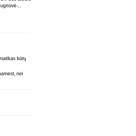
 nugriovė…
matikas būtų
pamest, nei