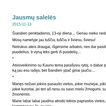
Jausmų salelės
2015-11-13
Šiandien penktadienis, 13-oji diena… Geriau nieko nedar
Mūsų namelyje jau tuščia, tuščia ir šviesu, šviesu!
Netrukus ateis draugai, išgersime arbatos, nes dar pasil
puodelius. Ir vyną teks gerti iš puodelių…
*
Atsisveikinimo su Kaunu tema parašysiu rytoj, o dabar pa
ką jau esu rašęs, bet šiandien ypač giliai jaučiu…
*
Manęs nežavi jokios pasaulio vietos, jokie muziejai, jokie
jokie kurortai, jei ten aš nesu su savo mielu žmogumi, s
žmonėmis.
Mane labai labai jaudina atrodo tokios paprastos vietos,