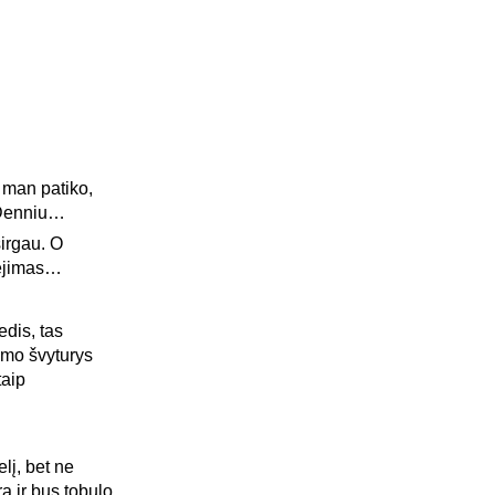
 man patiko,
 Denniu…
irgau. O
nėjimas…
edis, tas
smo švyturys
taip
lį, bet ne
 ir bus tobulo