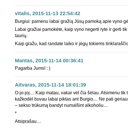
vitalis, 2015-11-13 22:54:42
Burgiui: pamenu labai gražią Jūsų pamoką apie vyno gė
Labai gražiai pamokėte, kaip vyno negerti ryte ir gerti tik i
taurių.
Kaip gražu, kad randate laiko ir jėgų tokiems tinklarašči
Mantas, 2015-11-14 00:36:41
Pagarba Jums! : )
Aitvaras, 2015-11-14 18:01:39
O-jo-joj… Kaip matau, vakar vėl čia šėlau. Atsimenu tik t
kažkodėl buvau labai piktas ant Burgio… Ne pati geriau
– sekso trūkumą bandyt numalšint alkoholiu…
*
Atsiprašau…