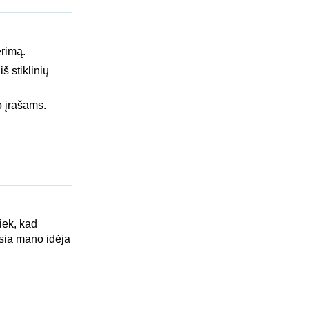
rimą.
š stiklinių
o įrašams.
iek, kad
sia mano idėja