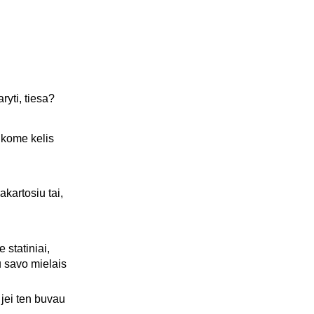
yti, tiesa?
ikome kelis
kartosiu tai,
 statiniai,
u savo mielais
 jei ten buvau