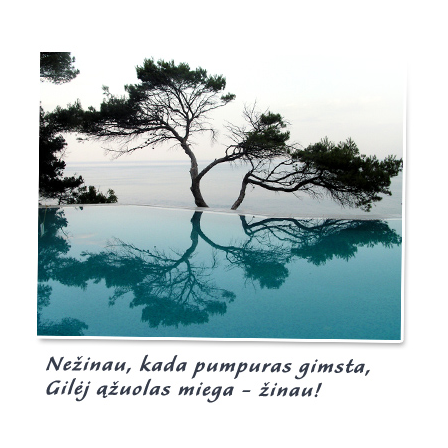
Burgis.lt