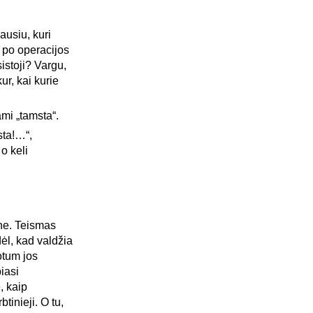
lausiu, kuri
 po operacijos
sistoji? Vargu,
r, kai kurie
mi „tamsta“.
sta!…“,
o keli
ane. Teismas
dėl, kad valdžia
otum jos
iasi
, kaip
btinieji. O tu,