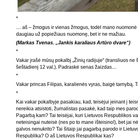
*
… aš – žmogus ir vienas žmogus, todėl mano nuomonė 
daugiau už popiežiaus nuomonę, bet ir ne mažiau.
(Markas Tvenas. „Jankis karaliaus Artūro dvare“)
*
Vakar įrašė mūsų pokalbį „Žinių radijuje“ (transliuos ne šį
šeštadienį 12 val.). Padraskė senas žaizdas…
*
Vakar princas Filipas, karalienės vyras, baigė tarnybą. 
*
Kai vakar pokalbyje pasakiau, kad, teisėjui įeinant į tei
nereikia atsistoti, žurnalistas pasakė, kad taip mes pa
Pagarbą kam? Tai teisėjai, kuri Lietuvos Respublikos 
neteisingai nuteisė (nes po to mane išteisino!), bet jai 
galvos nenukrito? Tai šitaip jai pagarbą parodo ir Lietuv
Respublika? O aš Lietuvos Respublikai kas?