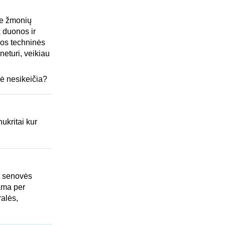
me žmonių
k duonos ir
ios techninės
eturi, veikiau
nė nesikeičia?
ukritai kur
t senovės
ama per
alės,