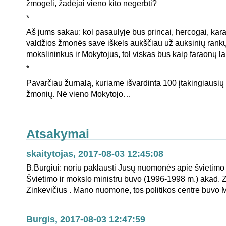
žmogeli, žadėjai vieno kito negerbti?
*
Aš jums sakau: kol pasaulyje bus princai, hercogai, karal
valdžios žmonės save iškels aukščiau už auksinių rankų
mokslininkus ir Mokytojus, tol viskas bus kaip faraonų la
*
Pavarčiau žurnalą, kuriame išvardinta 100 įtakingiausių
žmonių. Nė vieno Mokytojo…
Atsakymai
skaitytojas, 2017-08-03 12:45:08
B.Burgiui: noriu paklausti Jūsų nuomonės apie švietimo p
Švietimo ir mokslo ministru buvo (1996-1998 m.) akad.
Zinkevičius . Mano nuomone, tos politikos centre buvo 
Burgis, 2017-08-03 12:47:59