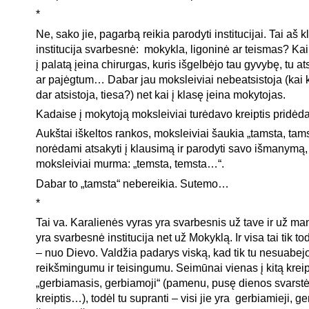
*
Ne, sako jie, pagarbą reikia parodyti institucijai. Tai aš k
institucija svarbesnė: mokykla, ligoninė ar teismas? Kai
į palatą įeina chirurgas, kuris išgelbėjo tau gyvybę, tu at
ar pajėgtum… Dabar jau moksleiviai nebeatsistoja (kai ku
dar atsistoja, tiesa?) net kai į klasę įeina mokytojas.
Kadaise į mokytoją moksleiviai turėdavo kreiptis pridėda
Aukštai iškeltos rankos, moksleiviai šaukia „tamsta, tam
norėdami atsakyti į klausimą ir parodyti savo išmanymą, 
moksleiviai murma: „temsta, temsta…“.
Dabar to „tamsta“ nebereikia. Sutemo…
*
Tai va. Karalienės vyras yra svarbesnis už tave ir už m
yra svarbesnė institucija net už Mokyklą. Ir visa tai tik to
– nuo Dievo. Valdžia padarys viską, kad tik tu nesuabej
reikšmingumu ir teisingumu. Seimūnai vienas į kitą kreip
„gerbiamasis, gerbiamoji“ (pamenu, pusę dienos svarstė
kreiptis…), todėl tu supranti – visi jie yra gerbiamieji, ger