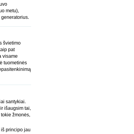
buvo
uo metu),
ų generatorius.
os švietimo
aip pat
ba visame
lė tuometinės
nepasitenkinimą
ai santykiai.
ir išaugsim tai,
im tokie žmonės,
 iš principo jau