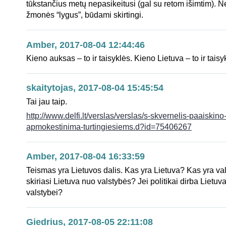
tūkstančius metų nepasikeitusi (gal su retom išimtim). Ne
žmonės “lygus”, būdami skirtingi.
Amber, 2017-08-04 12:44:46
Kieno auksas – to ir taisyklės. Kieno Lietuva – to ir taisy
skaitytojas, 2017-08-04 15:45:54
Tai jau taip.
http://www.delfi.lt/verslas/verslas/s-skvernelis-paaiskin
apmokestinima-turtingiesiems.d?id=75406267
Amber, 2017-08-04 16:33:59
Teismas yra Lietuvos dalis. Kas yra Lietuva? Kas yra v
skiriasi Lietuva nuo valstybės? Jei politikai dirba Lietuvai
valstybei?
Giedrius, 2017-08-05 22:11:08