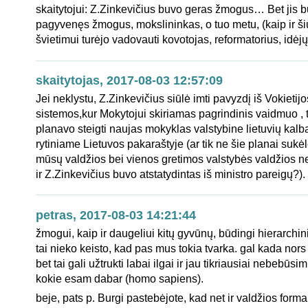
skaitytojui: Z.Zinkevičius buvo geras žmogus… Bet jis 
pagyvenęs žmogus, mokslininkas, o tuo metu, (kaip ir ši
švietimui turėjo vadovauti kovotojas, reformatorius, idėj
skaitytojas, 2017-08-03 12:57:09
Jei neklystu, Z.Zinkevičius siūlė imti pavyzdį iš Vokietij
sistemos,kur Mokytojui skiriamas pagrindinis vaidmuo , t
planavo steigti naujas mokyklas valstybine lietuvių kal
rytiniame Lietuvos pakaraštyje (ar tik ne šie planai sukė
mūsų valdžios bei vienos gretimos valstybės valdžios 
ir Z.Zinkevičius buvo atstatydintas iš ministro pareigų?).
petras, 2017-08-03 14:21:44
žmogui, kaip ir daugeliui kitų gyvūnų, būdingi hierarchini
tai nieko keisto, kad pas mus tokia tvarka. gal kada nors 
bet tai gali užtrukti labai ilgai ir jau tikriausiai nebebūs
kokie esam dabar (homo sapiens).
beje, pats p. Burgi pastebėjote, kad net ir valdžios forma