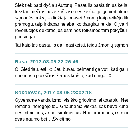
Šiek tiek papildyčiau Autorių. Pasaulis paskutinius kelis
tūkstantmečius beveik iš viso nesikeičia, jeigu vertintu
sąmonės pokytį – didžiajai masei žmonių kaip reikėjo ti
pramogų, taip ir dabar nelabai ko daugiau reikia. O įvair
revoliucijos dekoracijos esminės reikšmės tam pokyčiui n
priešingai.
Tai kaip tas pasaulis gali pasikeisti, jeigu žmonių sąmo
Rasa, 2017-08-05 22:26:46
O! Giedriau, esi! ☺ Jau buvau beimanti galvoti, kad gal n
nuo mūsų plokščios žemės krašto, kad dingai ☺
Sokolovas, 2017-08-05 23:02:18
Gyvename vandalizmo, visiško griovimo laikotarpiu. Ne
romėnai neregėjo to…Griaunama viskas, kas buvo kuri
dešimtmečius, ar net šimtmečius. Nuo pramonės, iki mor
dvasingumo bei….Švietimo.