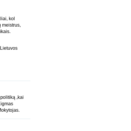
iai, kol
 meistrus,
ikais.
 Lietuvos
olitiką ,kai
 Zigmas
Mokytojas.