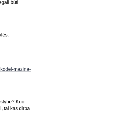
gali būti
klės.
o-kodel-mazina-
alstybė? Kuo
, tai kas dirba