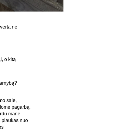
verta ne
, o kitą
Tarnybą?
smo salę,
rodome pagarbą.
vardu mane
nė plaukas nuo
os