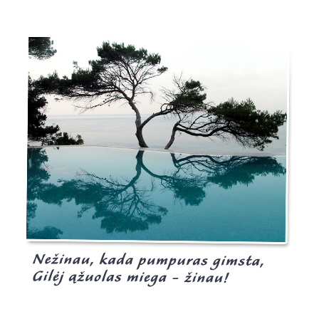
Burgis.lt