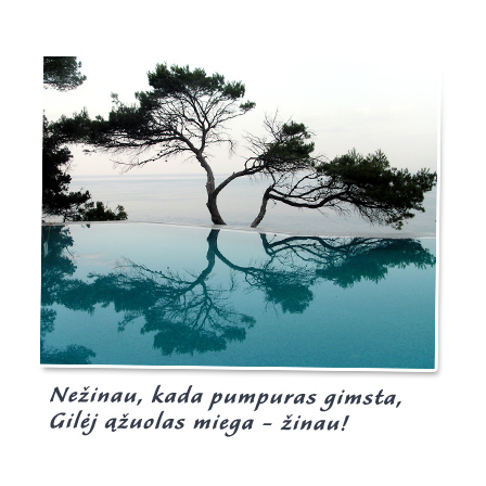
Burgis.lt