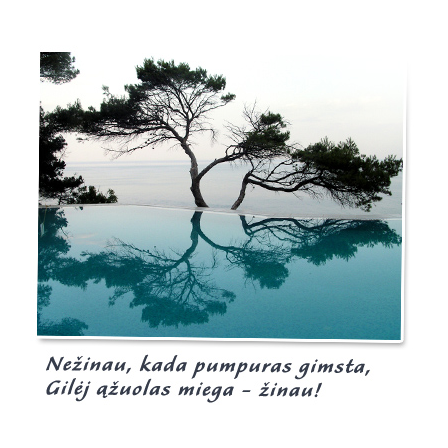
Burgis.lt