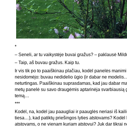
*
– Seneli, ar tu vaikystėje buvai gražus? – paklausė Mild
– Taip, aš buvau gražus. Kaip tu.
Ir vis tik po to paaiškinau plačiau, kodėl panelės manim
nesidomėjo: buvau nedidelio ūgio (ir dabar ne modelis…
neturtingas. Paaiškinau suprasdamas, kad jau dabar m
metų panelė su savo draugėmis aptarinėja svarbiausią
temą…
***
Kodėl, na, kodėl jau paaugliai ir paauglės neriasi iš kaili
tiesa…), kad patiktų priešingos lyties atstovams? Kodėl 
atstovams, o ne vienam kuriam atstovui? Juk dar tikrai 