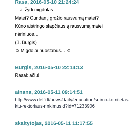
Rasa, 2016-05-10 21:24:24
_Tai žydi migdolas
Matei? Gundantį grožio rausvumą matei?
Kūno aistringo slapčiausią rausvumą matei
nėriniuos…
(B. Burgis)
☺ Migdolai nuostabūs… ☺
Burgis, 2016-05-10 22:14:13
Rasai: ačiū!
ainana, 2016-05-11 09:14:51
http://www.delfi.lt/news/daily/education/seimo-komitetas-
ktu-rektoriaus-rinkimus.d?id=71233906
skaitytojas, 2016-05-11 11:17:55