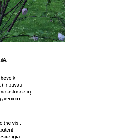
utė.
i beveik
) ir buvau
ano aštuonerių
 gyvenimo
o (ne visi,
būtent
nesirengia