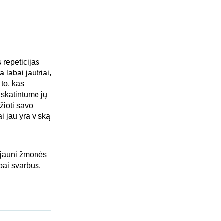
s repeticijas
 labai jautriai,
 to, kas
paskatintume jų
žioti savo
ai jau yra viską
ie jauni žmonės
abai svarbūs.