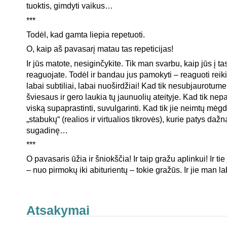
tuoktis, gimdyti vaikus…
***
Todėl, kad gamta liepia repetuoti.
O, kaip aš pavasarį matau tas repeticijas!
Ir jūs matote, nesiginčykite. Tik man svarbu, kaip jūs į ta
reaguojate. Todėl ir bandau jus pamokyti – reaguoti reikia
labai subtiliai, labai nuoširdžiai! Kad tik nesubjaurotume
šviesaus ir gero laukia tų jaunuolių ateityje. Kad tik ne
viską supaprastinti, suvulgarinti. Kad tik jie neimtų mėgd
„stabukų“ (realios ir virtualios tikrovės), kurie patys dažn
sugadinę…
***
O pavasaris ūžia ir šniokščia! Ir taip gražu aplinkui! Ir t
– nuo pirmokų iki abiturientų – tokie gražūs. Ir jie man l
Atsakymai