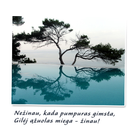
Burgis.lt