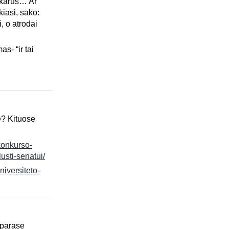
vakarus… Ar
kiasi, sako:
, o atrodai
as- “ir tai
ė? Kituose
-konkurso-
usti-senatui/
niversiteto-
i parase