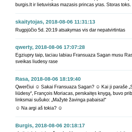
burgis.lt ir lietuviskas mazasis princas yras. Storas toks.
skaitytojas, 2018-08-06 11:31:13
Rugpjūčio 5d. 20:19 atsakymas vis dar nepatvirtintas
qwerty, 2018-08-06 17:07:28
Egziupry taip, taciau labiau Fransuaza Sagan musu Ras
sveikas liudesy rase
Rasa, 2018-08-06 18:19:40
Qwerčiui ☺ Sakai Fransuaza Sagan? ☺ Kai ji parašė „
liūdesy“, François Moriacas, perskaitęs knygą, buvo prib
linksmai sušuko: „Mažytė žavinga pabaisa!“
☺ Na argi aš tokia? ☺
Burgis, 2018-08-06 20:18:17