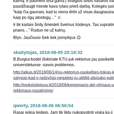
kaimą. Ir pasinerti visa galva į svaigius šiltos vasaros 
pasidžiaugti mieste kava rytais prieš darbą. Kolegės juo
“kaip čia gaunasi, kad tu viena dirbi už visas daugiausiai
kaip po ilgų atostogų…” ☺
Ir tik kartais širdy šmėsteli švelnus liūdesys. Tas supratim
praeis…” Ruduo ne už kalnų.
Blyn. Jaučiuosi šiek tiek įsimylėjus 😉
skaitytojas, 2018-08-05 20:19:32
B.Burgiui:kodėl išskiriate KTU-juk rektorius jau pasikeit
universitetuose -savos problemos.
http://alkas.lt/2018/06/14/vu-rektorius-paskelbes-tokias
salygas-kad-v-radzvilas-negaletu-ju-atitikti-atsisako-pakl
http://mokslolietuva.lt/2018/06/kreipimasis-del-vilniaus-u
rektoriaus-nusalinimo/
qwerty, 2018-08-06 06:50:54
Rasai reikia leidejo. Jam tik liktu nukopystinti viska ka j