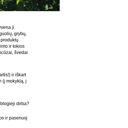
vena ji
uolių, grybų,
r produktų
imo ir tokios
ncūzai, švedai
tis!) ir iškart
m (į mokyklą, į
blogieji dirba?
os ir pasenusį