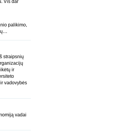
u. Vis dar
nio palikimo,
smų…
š straipsnių
organizacijų
ikėtų ir
rsiteto
 ir vadovybės
tonomiją vadai