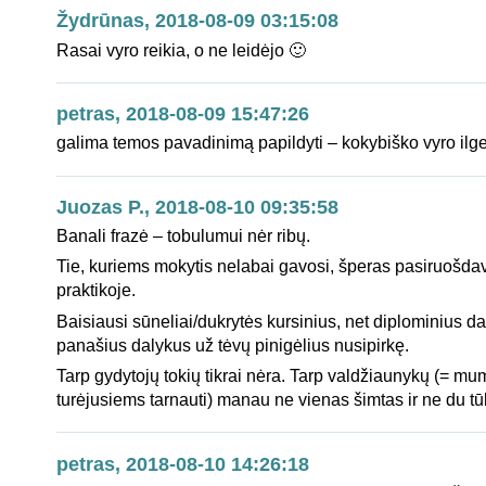
Žydrūnas, 2018-08-09 03:15:08
Rasai vyro reikia, o ne leidėjo 🙂
petras, 2018-08-09 15:47:26
galima temos pavadinimą papildyti – kokybiško vyro ilg
Juozas P., 2018-08-10 09:35:58
Banali frazė – tobulumui nėr ribų.
Tie, kuriems mokytis nelabai gavosi, šperas pasiruošda
praktikoje.
Baisiausi sūneliai/dukrytės kursinius, net diplominius da
panašius dalykus už tėvų pinigėlius nusipirkę.
Tarp gydytojų tokių tikrai nėra. Tarp valdžiaunykų (= mu
turėjusiems tarnauti) manau ne vienas šimtas ir ne du tū
petras, 2018-08-10 14:26:18