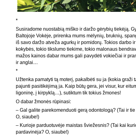
*
Susiradome nuostabią miško ir daržo gėrybių tiekėją. Gy
Baltojoje Vokėje, prirenka mums mėlynių, bruknių, spang
iš savo daržo atveža agurkų ir pomidorų. Tokios darbo i
kokybės, tokio tikslumo tiekime, tokio malonaus bendrav
mažos kainos dabar mums gali pavydėti vokiečiai ir pra
ir anglai…
*
Užtenka pamatyti tą moterį, pakalbėti su ja (kokia graži tar
pajunti pasitikėjimą ja. Kaip būtų gera, jei visur, kur eitu
ligoninę, į kirpyklą…), sutiktum tik tokius žmones!
O dabar žmonės rūpinasi:
– Gal galite parekomenduoti gerą odontologą? (Tai ir tie 
O, siaube!)
– Kurioje parduotuvėje maistas šviežesnis? (Tai kai kuri
pardavinėja? O, siaube!)