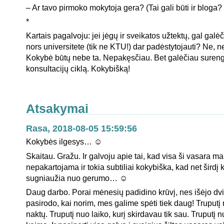
– Ar tavo pirmoko mokytoja gera? (Tai gali būti ir bloga?
*
Kartais pagalvoju: jei jėgų ir sveikatos užtektų, gal gal
nors universitete (tik ne KTU!) dar padėstytojauti? Ne, n
Kokybė būtų nebe ta. Nepakęsčiau. Bet galėčiau sureng
konsultacijų ciklą. Kokybišką!
Atsakymai
Rasa, 2018-08-05 15:59:56
Kokybės ilgesys… ☺
Skaitau. Gražu. Ir galvoju apie tai, kad visa ši vasara ma
nepakartojama ir tokia subtiliai kokybiška, kad net širdį k
sugniaužia nuo gerumo… ☺
Daug darbo. Porai mėnesių padidino krūvį, nes išėjo dvi
pasirodo, kai norim, mes galime spėti tiek daug! Truputį
naktų. Truputį nuo laiko, kurį skirdavau tik sau. Truputį 