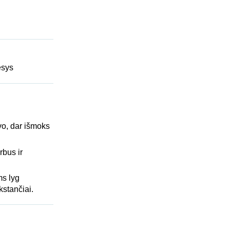
esys
vo, dar išmoks
rbus ir
ms lyg
kstančiai.