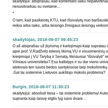
skaitytojui: atsiprašau, kad komentaro laiku nepatvirtina
nesusitvarkau su svetaine…
*
O tam, kad pasikeistų KTU, kad išsivalytų nuo baršauski
reikia arba laiko, arba teisingo žmogaus teisingų veik
skaitytojas, 2018-08-07 09:45:23
O aš atsiprašau už įkyrumą ir kartojimąsi-kaip supratau i
apie prof. V.Radžvilo tolesnį likimą VU ir visuomeninių 
kreipimąsi į VU Tarybą ir Senatą, tikriausiai “išsivalyti” re
Vilniaus universitetui? Esu kalbėjęs ir su dar vieno unive
atstovais-ten savos bėdos santykiuose tarp mokslininkų
.Gal tai sisteminė Lietuvos aukštojo mokslo problema?
Burgis, 2018-08-07 11:30:23
skaitytojui: absoliuti tiesa – tai sisteminė problema! Au
supranta kaip laisvę elgtis lyg savo dvare…