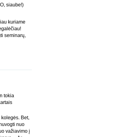
 O, siaube!)
ėčiau kuriame
egalėčiau!
ti seminarų,
n tokia
artais
 kolegės. Bet,
 nuvogti nuo
nuo važiavimo į