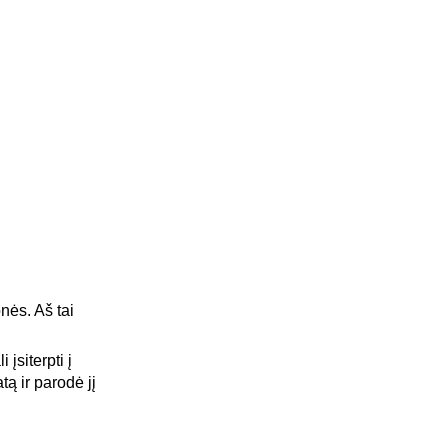
nės. Aš tai
įsiterpti į
tą ir parodė jį