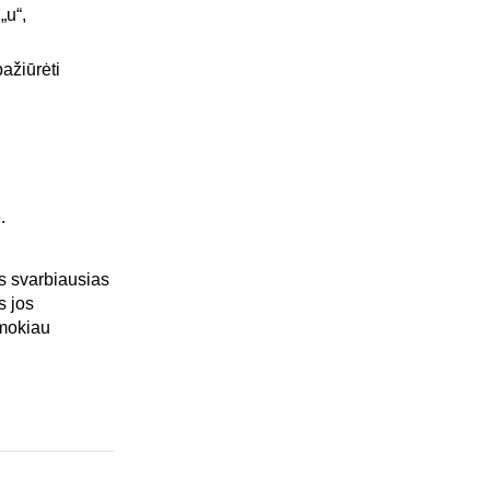
„u“,
ažiūrėti
.
ts svarbiausias
s jos
 mokiau