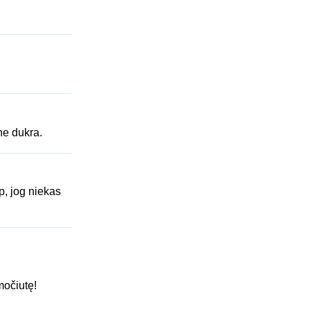
ne dukra.
p, jog niekas
močiutę!