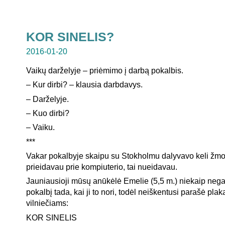
KOR SINELIS?
2016-01-20
Vaikų darželyje – priėmimo į darbą pokalbis.
– Kur dirbi? – klausia darbdavys.
– Darželyje.
– Kuo dirbi?
– Vaiku.
***
Vakar pokalbyje skaipu su Stokholmu dalyvavo keli žmo
prieidavau prie kompiuterio, tai nueidavau.
Jauniausioji mūsų anūkėlė Emelie (5,5 m.) niekaip negali 
pokalbį tada, kai ji to nori, todėl neiškentusi parašė plaka
vilniečiams:
KOR SINELIS