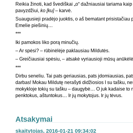
Reikia žinoti, kad švediškai „o“ dažniausiai tariama kaip 
pavyzdžiui,
ko [ku]
– karvė.
Suaugusieji pradėjo juoktis, o aš bematant prisistačiau p
Emelie piešinių…
***
Iki pamokos liko porą minučių.
– Ar spėsi? – rūbinėlėje paklausiau Mildutės.
– Greičiausiai spėsiu, – atsakė vyriausioji mūsų anūkėlė
***
Dirbu seneliu. Tai pats geriausias, pats įdomiausias, pa
darbas! Mokau Mildutę nerašyti didžiosios I su tašku, ne
mokykloje tokių su tašku – daugybė… O juk kadaise to
penktokus, aštuntokus… Ir jų mokytojus. Ir jų tėvus.
Atsakymai
skaitytojas, 2016-01-21 09:34:02