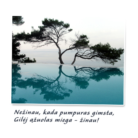
Burgis.lt