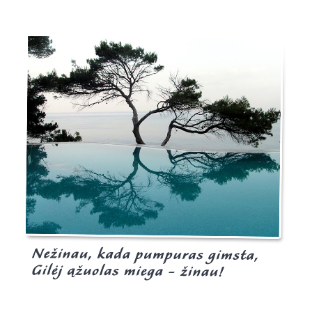
Burgis.lt