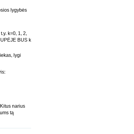
osios lygybės
y. k=0, 1, 2,
 GRUPĖJE BUS k
ekas, lygi
is:
 Kitus narius
mums tą