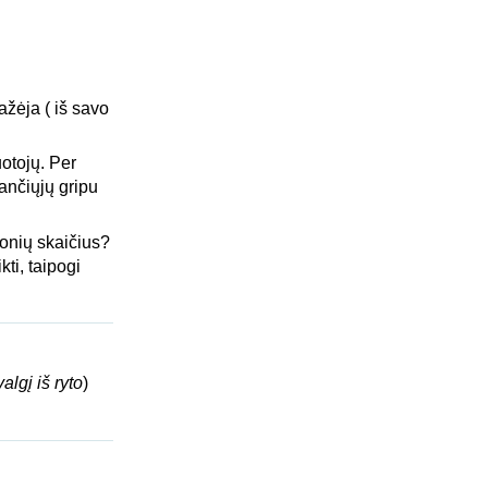
žėja ( iš savo
otojų. Per
ančiųjų gripu
onių skaičius?
kti, taipogi
algį iš ryto
)