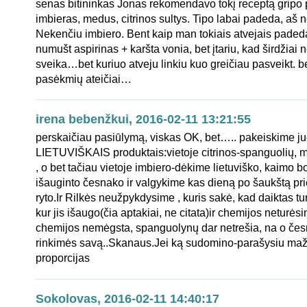
senas bitininkas Jonas rekomendavo tokį receptą gripo pr
imbieras, medus, citrinos sultys. Tipo labai padeda, aš
Nekenčiu imbiero. Bent kaip man tokiais atvejais paded
numušt aspirinas + karšta vonia, bet įtariu, kad širdžiai 
sveika…bet kuriuo atveju linkiu kuo greičiau pasveikt. b
pasėkmių ateičiai…
irena bebenžkui, 2016-02-11 13:21:55
perskaičiau pasiūlymą, viskas OK, bet….. pakeiskime j
LIETUVIŠKAIS produktais:vietoje citrinos-spanguolių, m
, o bet tačiau vietoje imbiero-dėkime lietuviško, kaimo 
išauginto česnako ir valgykime kas dieną po šaukštą prie
ryto.Ir Rilkės neužpykdysime , kuris sakė, kad daiktas tu
kur jis išaugo(čia aptakiai, ne citata)ir chemijos neturės
chemijos nemėgsta, spanguolynų dar netrešia, na o če
rinkimės savą..Skanaus.Jei ką sudomino-parašysiu maž
proporcijas
Sokolovas, 2016-02-11 14:40:17