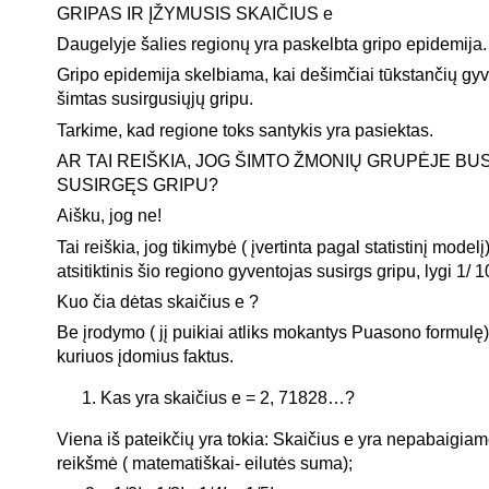
GRIPAS IR ĮŽYMUSIS SKAIČIUS e
Daugelyje šalies regionų yra paskelbta gripo epidemija.
Gripo epidemija skelbiama, kai dešimčiai tūkstančių gy
šimtas susirgusiųjų gripu.
Tarkime, kad regione toks santykis yra pasiektas.
AR TAI REIŠKIA, JOG ŠIMTO ŽMONIŲ GRUPĖJE BU
SUSIRGĘS GRIPU?
Aišku, jog ne!
Tai reiškia, jog tikimybė ( įvertinta pagal statistinį modelį
atsitiktinis šio regiono gyventojas susirgs gripu, lygi 1/ 10
Kuo čia dėtas skaičius e ?
Be įrodymo ( jį puikiai atliks mokantys Puasono formulę)
kuriuos įdomius faktus.
Kas yra skaičius e = 2, 71828…?
Viena iš pateikčių yra tokia: Skaičius e yra nepabaigi
reikšmė ( matematiškai- eilutės suma);