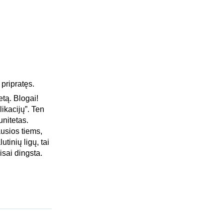
 pripratęs.
etą. Blogai!
ikacijų”. Ten
unitetas.
usios tiems,
tinių ligų, tai
isai dingsta.