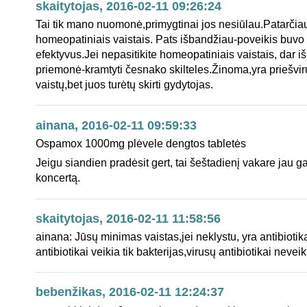
skaitytojas, 2016-02-11 09:26:24
Tai tik mano nuomonė,primygtinai jos nesiūlau.Patarčia
homeopatiniais vaistais. Pats išbandžiau-poveikis buvo 
efektyvus.Jei nepasitikite homeopatiniais vaistais, dar 
priemonė-kramtyti česnako skilteles.Žinoma,yra priešvir
vaistų,bet juos turėtų skirti gydytojas.
ainana, 2016-02-11 09:59:33
Ospamox 1000mg plėvele dengtos tabletės
Jeigu siandien pradėsit gert, tai šeštadienį vakare jau gal
koncertą.
skaitytojas, 2016-02-11 11:58:56
ainana: Jūsų minimas vaistas,jei neklystu, yra antibiotik
antibiotikai veikia tik bakterijas,virusų antibiotikai neveik
bebenžikas, 2016-02-11 12:24:37