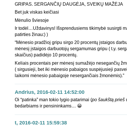
GRIPAS. SERGANČIŲ DAUGĖJA, SVEIKŲ MAŽĖJA
Bet juk viskas keičiasi
Mėnulio šviesoje
Ir todėl…Uždavinys! Išsprendusiems tikimybė susirgti ma
patirties žinau:) )
“Mėnesio pradžioj gripu sirgo 20 procentų įstaigos darbu
mėnesį įstaigos darbuotojų sergamumas gripu ( t.y. serg
skaičius) padidėjo 10 procentų.
Keliais procentais per mėnesį sumažėjo nesegančių žm
( sirgusieji, bet iki mėnesio pabaigos suspėjusieji pasvei
laikomi mėnesio pabaigoje nesergančiais žmonėmis).”
Andrius, 2016-02-11 14:52:00
Oi “patinka” man tokio lygio patarimai (
po šaukštą prieš v
bedarbiams ir pensininkams… 😀
t, 2016-02-11 15:59:38