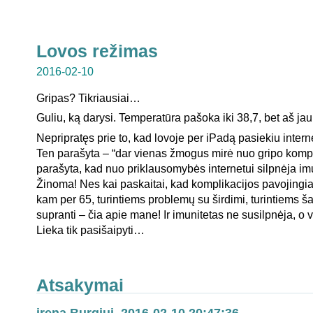
Lovos režimas
2016-02-10
Gripas? Tikriausiai…
Guliu, ką darysi. Temperatūra pašoka iki 38,7, bet aš jau
Nepripratęs prie to, kad lovoje per iPadą pasiekiu intern
Ten parašyta – “dar vienas žmogus mirė nuo gripo kompl
parašyta, kad nuo priklausomybės internetui silpnėja im
Žinoma! Nes kai paskaitai, kad komplikacijos pavojingia
kam per 65, turintiems problemų su širdimi, turintiems šalu
supranti – čia apie mane! Ir imunitetas ne susilpnėja, o v
Lieka tik pasišaipyti…
Atsakymai