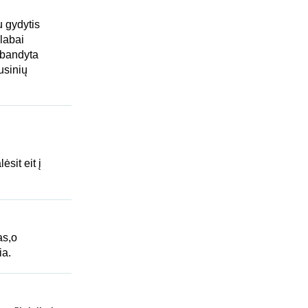
u gydytis
labai
išbandyta
usinių
ėsit eit į
as,o
ia.