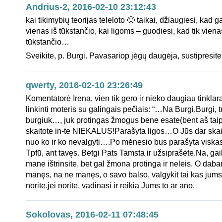
Andrius-2, 2016-02-10 23:12:43
kai tikimybių teorijas teleloto 🙂 taikai, džiaugiesi, kad ga
vienas iš tūkstančio, kai ligoms – guodiesi, kad tik viena
tūkstančio…
Sveikite, p. Burgi. Pavasariop jėgų daugėja, sustiprėsite
qwerty, 2016-02-10 23:26:49
Komentatorė Irena, vien tik gero ir nieko daugiau tinklar
linkinti moteris su galingais pečiais: “…Na Burgi,Burgi, t
burgiuk…, juk protingas žmogus bene esate(bent aš tai
skaitote in-te NIEKALUS!Parašyta ligos…O Jūs dar skaity
nuo ko ir ko nevalgyti….Po mėnesio bus parašyta viskas a
Tpfū, ant tavęs. Betgi Pats Tamsta ir užsiprašėte.Na, gail
mane ištrinsite, bet gal žmona protinga ir neleis. O dabar
manęs, na ne manęs, o savo balso, valgykit tai kas jums
norite.jei norite, vadinasi ir reikia Jums to ar ano.
Sokolovas, 2016-02-11 07:48:45