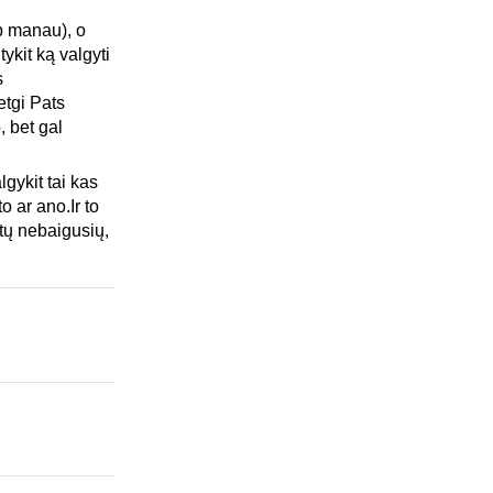
p manau), o
kit ką valgyti
s
etgi Pats
, bet gal
gykit tai kas
o ar ano.Ir to
etų nebaigusių,