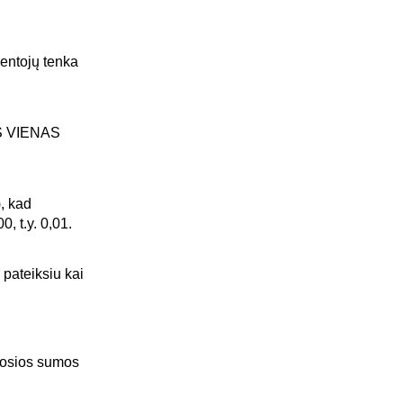
ventojų tenka
S VIENAS
), kad
0, t.y. 0,01.
 pateiksiu kai
amosios sumos