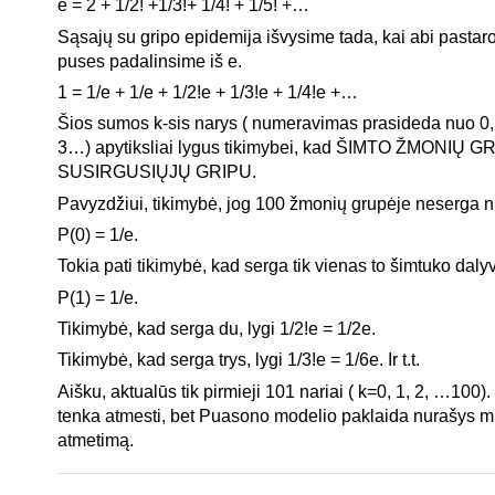
e = 2 + 1/2! +1/3!+ 1/4! + 1/5! +…
Sąsajų su gripo epidemija išvysime tada, kai abi pastar
puses padalinsime iš e.
1 = 1/e + 1/e + 1/2!e + 1/3!e + 1/4!e +…
Šios sumos k-sis narys ( numeravimas prasideda nuo 0, t.
3…) apytiksliai lygus tikimybei, kad ŠIMTO ŽMONIŲ
SUSIRGUSIŲJŲ GRIPU.
Pavyzdžiui, tikimybė, jog 100 žmonių grupėje neserga ni
P(0) = 1/e.
Tokia pati tikimybė, kad serga tik vienas to šimtuko dalyv
P(1) = 1/e.
Tikimybė, kad serga du, lygi 1/2!e = 1/2e.
Tikimybė, kad serga trys, lygi 1/3!e = 1/6e. Ir t.t.
Aišku, aktualūs tik pirmieji 101 nariai ( k=0, 1, 2, …100).
tenka atmesti, bet Puasono modelio paklaida nurašys 
atmetimą.