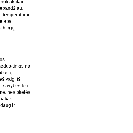
ofilaktikai:
 nebandžiau.
a temperatūrai
nelabai
e blogų
uos
edus-tinka, na
bobučių
š valgį iš
ri savybes ten
ime, nes bitelės
snakas-
daug ir