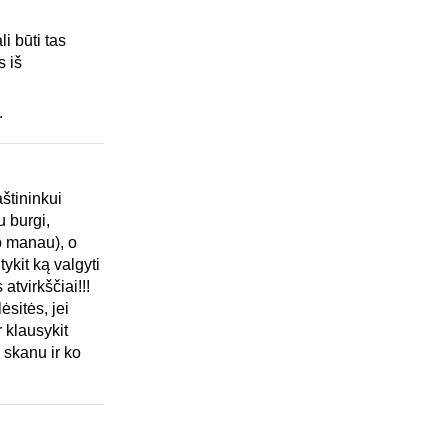
li būti tas
s iš
.
aštininkui
u burgi,
p manau), o
kit ką valgyti
tvirkščiai!!!
ėsitės, jei
 klausykit
 skanu ir ko