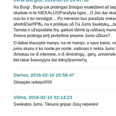
irena Burgiui, 2016-02-10 20:47:36
Na Burgi , Burgi-juk protingas žmogus esate(bent aš tai
skaitote in-te NIEKALUS!Parašyta ligos…O Jūs dar skaity
nuo ko ir ko nevalgyti….Po mėnesio bus parašyta viska
atvirkščiai!!!Ptfu, na ir pridėjau aš čia Jums šauktukų,,,,b
Tamsta ir užsiprašėte.Na, galėsit ištrinti tą rašliavą mano
žmona protinga pirtį perkeltine prasme Jums užkurs?
O dabar klausykit manęs, na ne manęs, o savo balso, val
jums skanu ir ko norite.jei norite, vadinasi ir reikia Jums t
išmokau ne iš interneto, o iš išmintingų , gerų, universit
bet labai šviesių(yra dar tokių!)kaimiečių
Darius, 2016-02-10 20:58:47
Skiepytis reikėjo!!!!!!!!
Vilma, 2016-02-10 22:14:23
Sveikatos Jums. Tikiuosi gripas Jūsų neįveiks!