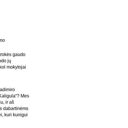
imo
ntrokės gaudo
odo jų
kol mokytojai
ladimiro
Kaligula“? Mes
, ir aš
ms dabartinėms
, kuri kunigui