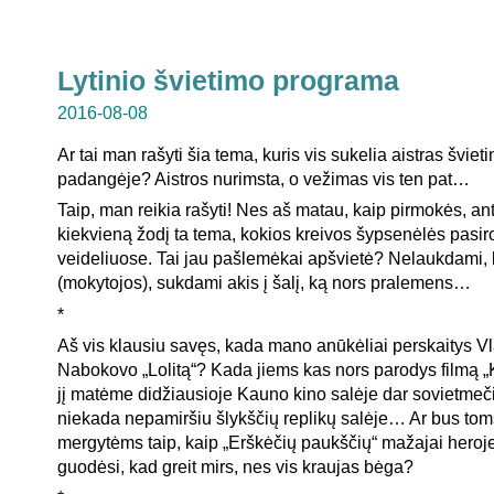
Lytinio švietimo programa
2016-08-08
Ar tai man rašyti šia tema, kuris vis sukelia aistras šviet
padangėje? Aistros nurimsta, o vežimas vis ten pat…
Taip, man reikia rašyti! Nes aš matau, kaip pirmokės, a
kiekvieną žodį ta tema, kokios kreivos šypsenėlės pasir
veideliuose. Tai jau pašlemėkai apšvietė? Nelaukdami, 
(mokytojos), sukdami akis į šalį, ką nors pralemens…
*
Aš vis klausiu savęs, kada mano anūkėliai perskaitys V
Nabokovo „Lolitą“? Kada jiems kas nors parodys filmą „
jį matėme didžiausioje Kauno kino salėje dar sovietmečiu
niekada nepamiršiu šlykščių replikų salėje… Ar bus to
mergytėms taip, kaip „Erškėčių paukščių“ mažajai herojei
guodėsi, kad greit mirs, nes vis kraujas bėga?