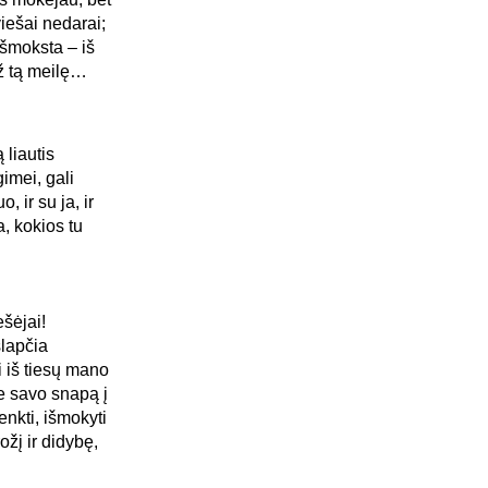
iešai nedarai;
išmoksta – iš
už tą meilę…
 liautis
gimei, gali
o, ir su ja, ir
a, kokios tu
ešėjai!
slapčia
i iš tiesų mano
e savo snapą į
nkti, išmokyti
ožį ir didybę,