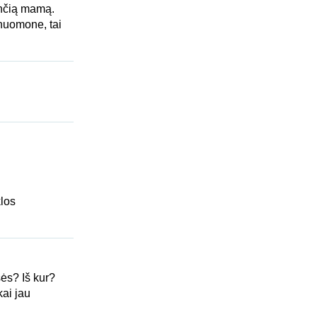
ančią mamą.
 nuomone, tai
los
ės? Iš kur?
kai jau