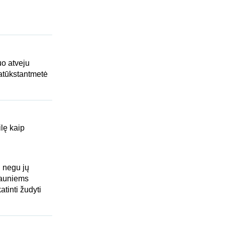
uo atveju
iatūkstantmetė
ilę kaip
u negu jų
jauniems
atinti žudyti