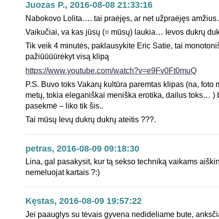
Juozas P., 2016-08-08 21:33:16
Nabokovo Lolita…. tai praėjęs, ar net užpraėjęs amžiu
Vaikučiai, va kas jūsų (= mūsų) laukia… Ievos dukrų d
Tik veik 4 minutės, paklausykite Eric Satie, tai monotoni
pažiūūūūrėkyt visą klipą
https://www.youtube.com/watch?v=e9Fv0Ft0muQ
P.S. Buvo toks Vakarų kultūra paremtas klipas (na, fot
metų, tokia eleganiškai meniška erotika, dailus toks… ) b
pasekmė – liko tik šis..
Tai mūsų Ievų dukrų dukrų ateitis ???.
petras, 2016-08-09 09:18:30
Lina, gal pasakysit, kur tą sekso techniką vaikams aiški
nemeluojat kartais ?:)
Kęstas, 2016-08-09 19:57:22
Jei paauglys su tėvais gyvena nedideliame bute, anksčia