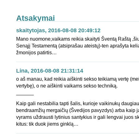
Atsakymai
skaitytojas, 2016-08-08 20:49:12
Mano nuomone,vaikams reikia skaityti Šventą Raštą ,ši
Senąjį Testamentą (atsiprašau ateistų)-ten aprašyta kel
žmonijos patirtis…
Lina, 2016-08-08 21:31:14
o aš manau, kad reikia aiškinti sekso teikiamą vertę (me
vertybę), o ne aiškinti vaikams sekso techniką.
———–
Kaip gali nestabilia tapti šalis, kurioje vaikinukų daugia
bendraamžių mergaičių (Švedijos pavyzdys) arba kaip 
vyrams uždrausti lytinius santykius ir gali lengvai juos sk
kitus: tik duok jiems ginklą…