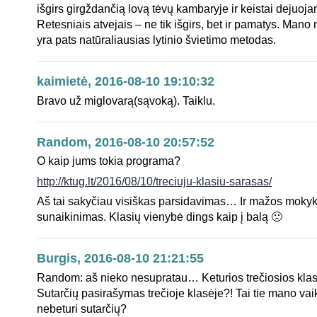
išgirs girgždančią lovą tėvų kambaryje ir keistai dejuoj
Retesniais atvejais – ne tik išgirs, bet ir pamatys. Mano
yra pats natūraliausias lytinio švietimo metodas.
kaimietė, 2016-08-10 19:10:32
Bravo už miglovarą(sąvoką). Taiklu.
Random, 2016-08-10 20:57:52
O kaip jums tokia programa?
http://ktug.lt/2016/08/10/treciuju-klasiu-sarasas/
Aš tai sakyčiau visiškas parsidavimas… Ir mažos mokyk
sunaikinimas. Klasių vienybė dings kaip į balą 🙁
Burgis, 2016-08-10 21:21:55
Random: aš nieko nesupratau… Keturios trečiosios klas
Sutarčių pasirašymas trečioje klasėje?! Tai tie mano vai
nebeturi sutarčių?