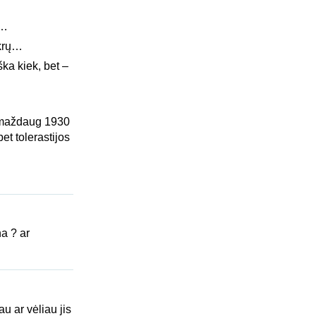
s…
ukrų…
ška kiek, bet –
o maždaug 1930
et tolerastijos
na ? ar
u ar vėliau jis