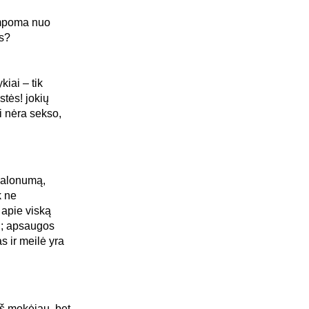
ampoma nuo
ys?
kiai – tik
stės! jokių
i nėra sekso,
 malonumą,
k ne
 apie viską
rti; apsaugos
s ir meilė yra
aš mokėjau, bet