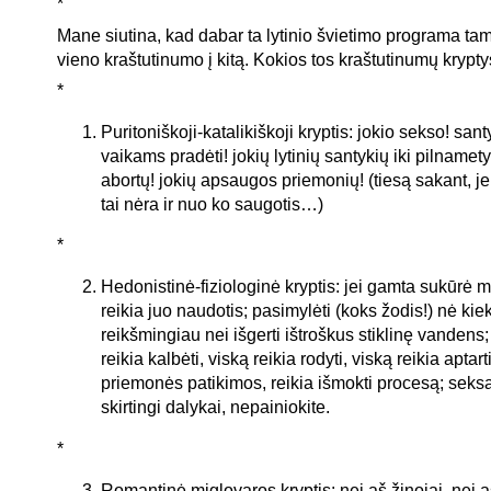
*
Mane siutina, kad dabar ta lytinio švietimo programa t
vieno kraštutinumo į kitą. Kokios tos kraštutinumų krypt
*
Puritoniškoji-katalikiškoji kryptis: jokio sekso! santy
vaikams pradėti! jokių lytinių santykių iki pilnamety
abortų! jokių apsaugos priemonių! (tiesą sakant, je
tai nėra ir nuo ko saugotis…)
*
Hedonistinė-fiziologinė kryptis: jei gamta sukūrė
reikia juo naudotis; pasimylėti (koks žodis!) nė kie
reikšmingiau nei išgerti ištroškus stiklinę vandens;
reikia kalbėti, viską reikia rodyti, viską reikia apta
priemonės patikimos, reikia išmokti procesą; seksa
skirtingi dalykai, nepainiokite.
*
Romantinė miglovaros kryptis: nei aš žinojai, nei 