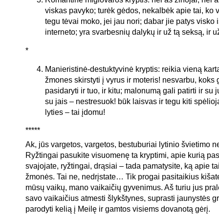
viskas pavyko; turėk gėdos, nekalbėk apie tai, ko v
tegu tėvai moko, jei jau nori; dabar jie patys visko 
interneto; yra svarbesnių dalykų ir už tą seksą, ir 
*
Manieristinė-destuktyvinė kryptis: reikia vieną kartą
žmones skirstyti į vyrus ir moteris! nesvarbu, koks 
pasidaryti ir tuo, ir kitu; malonumą gali patirti ir su ju
su jais – nestresuok! būk laisvas ir tegu kiti spėlioj
lyties – tai įdomu!
*****
Ak, jūs vargetos, vargetos, bestuburiai lytinio švietimo n
Ryžtingai pasukite visuomenę ta kryptimi, apie kurią pa
svajojate, ryžtingai, drąsiai – tada pamatysite, ką apie ta
žmonės. Tai ne, nedrįstate… Tik progai pasitaikius kišat
mūsų vaikų, mano vaikaičių gyvenimus. Aš turiu jus prale
savo vaikaičius atmesti šlykštynes, suprasti jaunystės gr
parodyti kelią į Meilę ir gamtos visiems dovanotą gėrį.