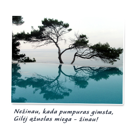
Burgis.lt