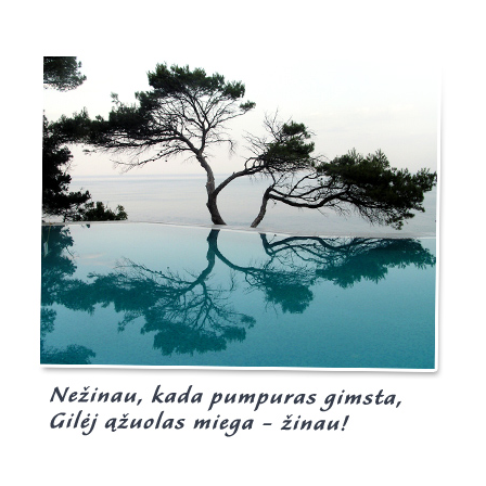
Burgis.lt