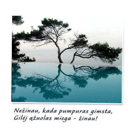
Burgis.lt