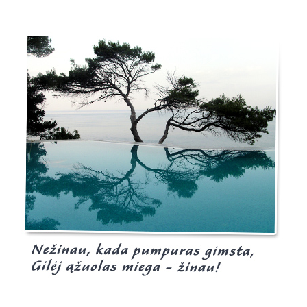
Burgis.lt