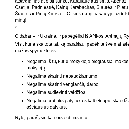
atsargiai jas atleisti sunku. Karaliaučiaus sritis, Abchazi
Osetija, Padniestrė, Kalnų Karabachas, Šiaurės ir Piet
Šiaurės ir Pietų Korėja… O, kiek daug pasaulyje uždels
minų!
*
O dabar – ir Ukraina, ir pabėgėliai iš Afrikos, Artimųjų 
Visi, kurie skaitote tai, ką parašiau, padėkite švelniai atle
mažas spyruoklėles:
Negalima iš tų, kurie mokykloje blogiausiai mokėsi,
mokytojų.
Negalima skatinti nebaudžiamumo.
Negalima skatinti vengiančių darbo.
Negalima sudievinti valdžios.
Negalima pratintis patyliukais kalbėti apie skaudž
aštriausius dalykus.
Rytoj parašysiu ką nors optimistinio…