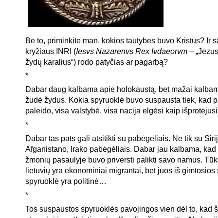
Be to, priminkite man, kokios tautybės buvo Kristus? Ir 
kryžiaus INRI (
Iesvs Nazarenvs Rex Ivdaeorvm
– „Jėzus
žydų karalius“) rodo patyčias ar pagarbą?
*
Dabar daug kalbama apie holokaustą, bet mažai kalbama
žudė žydus. Kokia spyruoklė buvo suspausta tiek, kad po
paleido, visa valstybė, visa nacija elgėsi kaip išprotėjus
*
Dabar tas pats gali atsitikti su pabėgėliais. Ne tik su Siri
Afganistano, Irako pabėgėliais. Dabar jau kalbama, kad 
žmonių pasaulyje buvo priversti palikti savo namus. Tūk
lietuvių yra ekonominiai migrantai, bet juos iš gimtosios
spyruoklė yra politinė…
*
Tos suspaustos spyruoklės pavojingos vien dėl to, kad š