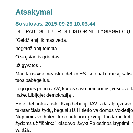
Atsakymai
Sokolovas, 2015-09-29 10:03:44
DĖL PABĖGĖLIŲ , IR DĖL ISTORINIŲ LYGIAGREČIŲ
“Geidžiantį likimas veda,
negeidžiantį-tempia.
O skęstantis griebiasi
už gyvatės…”
Man tai iš viso neaišku, dėl ko ES, taip pat ir mūsų šalis, 
tuos pabėgėlius.
Tegu juos priima JAV, kurios savo bombomis įvesdavo ki
Irake, Libijoje) demokratiją…
Beje, dėl holokausto. Kaip bebūtų, JAV tada atgręždavo 
tūkstančiais žydų, bėgusių iš Hitlerio valdomos Vokietijo
Nepriimdavo būtent turto neturinčių žydų. Tuo tarpu turt
žydams už “išpirką” leisdavo išvykt Palestinos kryptimi ir 
valdžia.