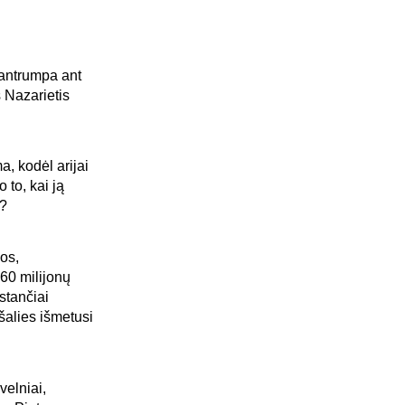
santrumpa ant
 Nazarietis
, kodėl arijai
 to, kai ją
i?
jos,
60 milijonų
stančiai
 šalies išmetusi
velniai,