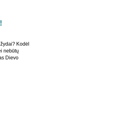
!
e žydai? Kodėl
ei nebūtų
tas Dievo