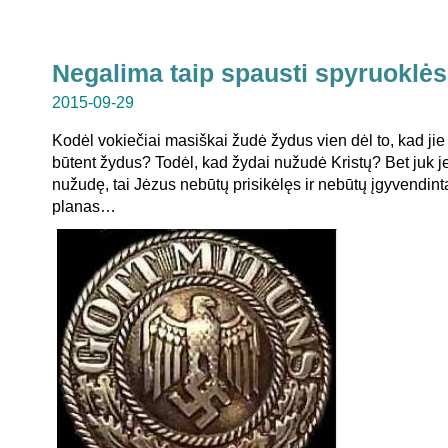
Negalima taip spausti spyruoklės
2015-09-29
Kodėl vokiečiai masiškai žudė žydus vien dėl to, kad ji
būtent žydus? Todėl, kad žydai nužudė Kristų? Bet juk j
nužudę, tai Jėzus nebūtų prisikėlęs ir nebūtų įgyvendin
planas…