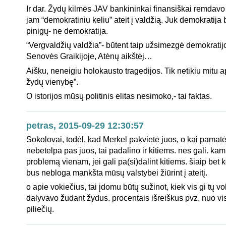
Ir dar. Žydų kilmės JAV bankininkai finansiškai remdavo 
jam “demokratiniu keliu” ateit į valdžią. Juk demokratija
pinigų- ne demokratija.
“Vergvaldžių valdžia”- būtent taip užsimezgė demokrati
Senovės Graikijoje, Atėnų aikštėj…
Aišku, neneigiu holokausto tragedijos. Tik netikiu mitu a
žydų vienybę”.
O istorijos mūsų politinis elitas nesimoko,- tai faktas.
petras, 2015-09-29 12:30:57
Sokolovai, todėl, kad Merkel pakvietė juos, o kai pamatė
nebetelpa pas juos, tai padalino ir kitiems. nes gali. kam
problemą vienam, jei gali pa(si)dalint kitiems. šiaip bet k
bus nebloga mankšta mūsų valstybei žiūrint į ateitį.
o apie vokiečius, tai įdomu būtų sužinot, kiek vis gi tų vo
dalyvavo žudant žydus. procentais išreiškus pvz. nuo vi
piliečių.