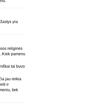
ėlu.
ežastys yra
ios religinės
zų…Kiek pamenu
imškai tai buvo
ia jau reikia
iti ir
gmeniu, tiek