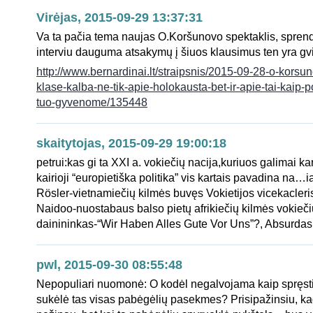
Virėjas, 2015-09-29 13:37:31
Va ta pačia tema naujas O.Koršunovo spektaklis, sprend
interviu dauguma atsakymų į šiuos klausimus ten yra g
http://www.bernardinai.lt/straipsnis/2015-09-28-o-kors
klase-kalba-ne-tik-apie-holokausta-bet-ir-apie-tai-kaip-p
tuo-gyvenome/135448
skaitytojas, 2015-09-29 19:00:18
petrui:kas gi ta XXI a. vokiečių nacija,kuriuos galimai ka
kairioji “europietiška politika” vis kartais pavadina na…i
Rösler-vietnamiečių kilmės buvęs Vokietijos vicekacleri
Naidoo-nuostabaus balso pietų afrikiečių kilmės vokieči
dainininkas-“Wir Haben Alles Gute Vor Uns”?, Absurda
pwl, 2015-09-30 08:55:48
Nepopuliari nuomonė: O kodėl negalvojama kaip spręsti p
sukėlė tas visas pabėgėlių pasekmes? Prisipažinsiu, ka