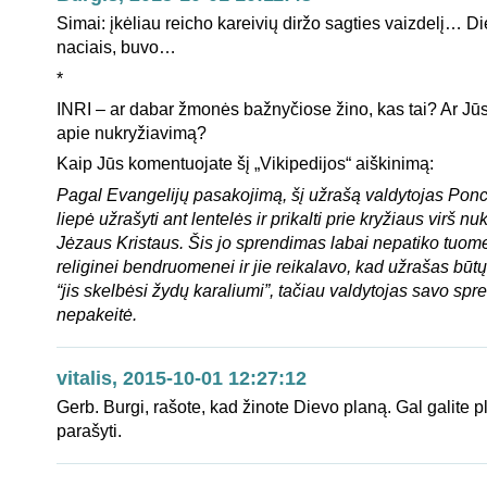
Simai: įkėliau reicho kareivių diržo sagties vaizdelį… D
naciais, buvo…
*
INRI – ar dabar žmonės bažnyčiose žino, kas tai? Ar Jūs
apie nukryžiavimą?
Kaip Jūs komentuojate šį „Vikipedijos“ aiškinimą:
Pagal Evangelijų pasakojimą, šį užrašą valdytojas Ponci
liepė užrašyti ant lentelės ir prikalti prie kryžiaus virš nu
Jėzaus Kristaus. Šis jo sprendimas labai nepatiko tuome
religinei bendruomenei ir jie reikalavo, kad užrašas būtų
“jis skelbėsi žydų karaliumi”, tačiau valdytojas savo sp
nepakeitė.
vitalis, 2015-10-01 12:27:12
Gerb. Burgi, rašote, kad žinote Dievo planą. Gal galite p
parašyti.