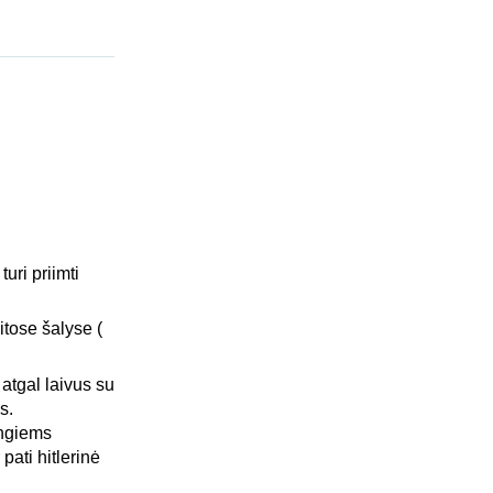
turi priimti
tose šalyse (
atgal laivus su
s.
ingiems
pati hitlerinė