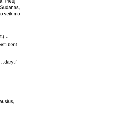
ja, Pietų
ų Sudanas,
to veikimo
Rytų…
isti bent
 „daryti“
iausius,