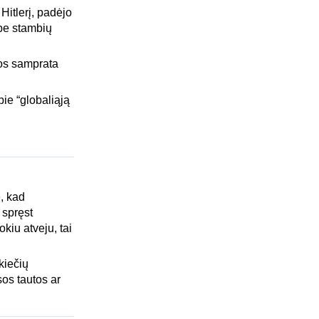
Hitlerį, padėjo
 be stambių
jos samprata
pie “globaliąją
, kad
 spręst
okiu atveju, tai
kiečių
sos tautos ar