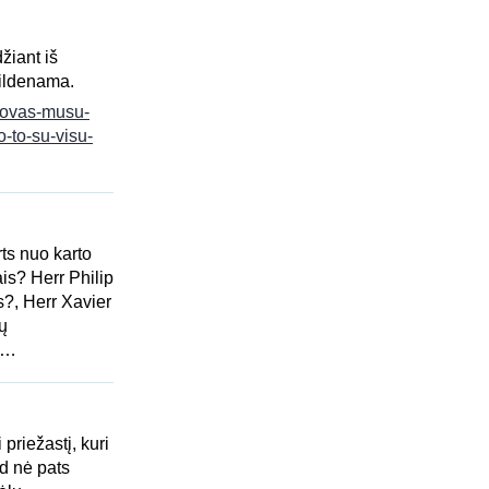
žiant iš
vildenama.
unovas-musu-
o-to-su-visu-
rts nuo karto
ais? Herr Philip
s?, Herr Xavier
ų
s…
riežastį, kuri
d nė pats