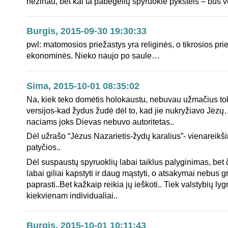
nežinau, bet kai ta pabėgėlių spyruoklė pykštels – bus v
Burgis, 2015-09-30 19:30:33
pwl: matomosios priežastys yra religinės, o tikrosios pri
ekonominės. Nieko naujo po saule…
Sima, 2015-10-01 08:35:02
Na, kiek teko domėtis holokaustu, nebuvau užmačius tok
versijos-kad žydus žudė dėl to, kad jie nukryžiavo Jė
naciams joks Dievas nebuvo autoritetas..
Dėl užrašo “Jėzus Nazarietis-žydų karalius”- vienareikš
patyčios..
Dėl suspaustų spyruoklių labai taiklus palyginimas, bet č
labai giliai kapstyti ir daug mąstyti, o atsakymai nebus gre
paprasti..Bet kažkaip reikia jų ieškoti.. Tiek valstybių ly
kiekvienam individualiai..
Burgis, 2015-10-01 10:11:43