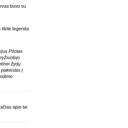
ievas buvo su
 tikite legenda
jus Pilotas
kryžiuotojo
tinei žydų
 pakeistas į
rendimo
lačiau apie tai