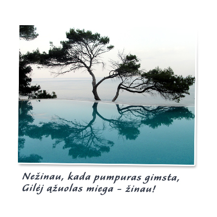
Burgis.lt