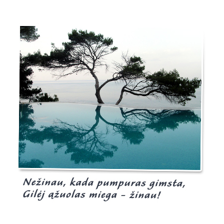
Burgis.lt