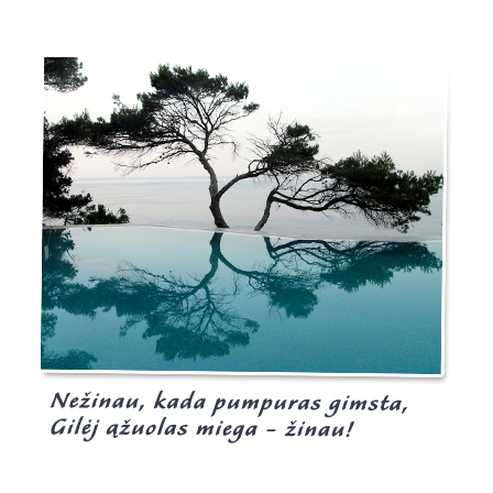
Burgis.lt