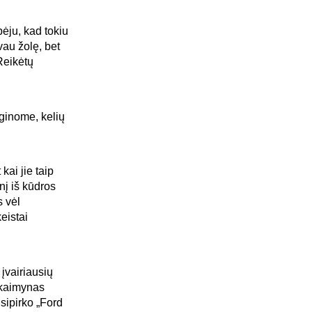
ėju, kad tokiu
vau žolę, bet
Reikėtų
yginome, kelių
kai jie taip
nį iš kūdros
s vėl
keistai
įvairiausių
 kaimynas
sipirko „Ford