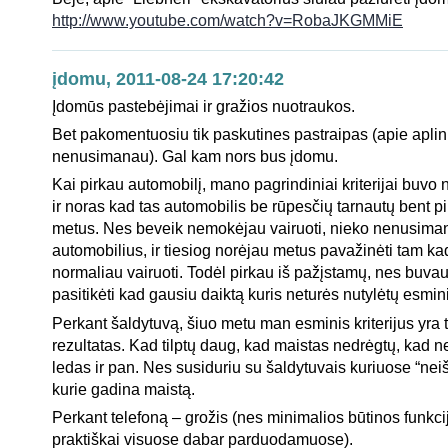
http://www.youtube.com/watch?v=RobaJKGMMiE
įdomu, 2011-08-24 17:20:42
Įdomūs pastebėjimai ir gražios nuotraukos.
Bet pakomentuosiu tik paskutines pastraipas (apie apli
nenusimanau). Gal kam nors bus įdomu.
Kai pirkau automobilį, mano pagrindiniai kriterijai buvo
ir noras kad tas automobilis be rūpesčių tarnautų bent 
metus. Nes beveik nemokėjau vairuoti, nieko nenusima
automobilius, ir tiesiog norėjau metus pavažinėti tam k
normaliau vairuoti. Todėl pirkau iš pažįstamų, nes buvau
pasitikėti kad gausiu daiktą kuris neturės nutylėtų esmin
Perkant šaldytuvą, šiuo metu man esminis kriterijus yra t
rezultatas. Kad tilptų daug, kad maistas nedrėgtų, kad 
ledas ir pan. Nes susiduriu su šaldytuvais kuriuose “neiš
kurie gadina maistą.
Perkant telefoną – grožis (nes minimalios būtinos funkci
praktiškai visuose dabar parduodamuose).