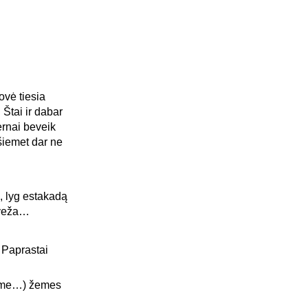
ovė tiesia
Štai ir dabar
ernai beveik
šiemet dar ne
ą, lyg estakadą
išveža…
 Paprastai
tėme…) žemes