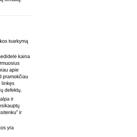
nkos tvarkymą
 nedidelė kaina
pirmuosius
niau apie
ad pramokčiau
 linkęs
ių defektų.
alpa ir
nesikauptų
sitenku” ir
jos yra