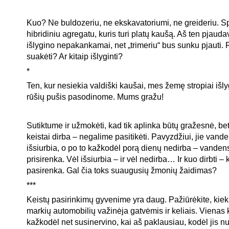
Kuo? Ne buldozeriu, ne ekskavatoriumi, ne greideriu. Sp
hibridiniu agregatu, kuris turi platų kaušą. Aš ten pjauda
išlygino nepakankamai, net „trimeriu“ bus sunku pjauti. 
suakėti? Ar kitaip išlyginti?
*
Ten, kur nesiekia valdiški kaušai, mes žemę stropiai išl
rūšių pušis pasodinome. Mums gražu!
Sutiktume ir užmokėti, kad tik aplinka būtų gražesnė, bet 
keistai dirba – negalime pasitikėti. Pavyzdžiui, jie vande
išsiurbia, o po to kažkodėl porą dienų nedirba – vanden
prisirenka. Vėl išsiurbia – ir vėl nedirba… Ir kuo dirbti – 
pasirenka. Gal čia toks suaugusių žmonių žaidimas?
***
Keistų pasirinkimų gyvenime yra daug. Pažiūrėkite, kiek 
markių automobilių važinėja gatvėmis ir keliais. Vienas
kažkodėl net susinervino, kai aš paklausiau, kodėl jis nu