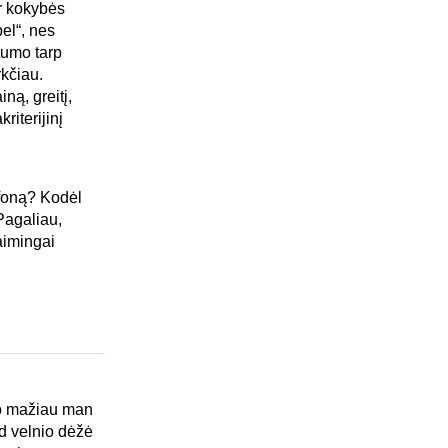
ir kokybės
el“, nes
tumo tarp
rkčiau.
ną, greitį,
riterijinį
efoną? Kodėl
Pagaliau,
aimingai
kuo mažiau man
ad velnio dėžė