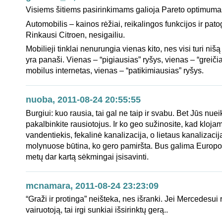
Visiems šitiems pasirinkimams galioja Pareto optimuma
Automobilis – kainos rėžiai, reikalingos funkcijos ir pat
Rinkausi Citroen, nesigailiu.
Mobilieji tinklai nenurungia vienas kito, nes visi turi nišą 
yra panaši. Vienas – “pigiausias” ryšys, vienas – “greiči
mobilus internetas, vienas – “patikimiausias” ryšys.
nuoba, 2011-08-24 20:55:55
Burgiui: kuo rausia, tai gal ne taip ir svabu. Bet Jūs nueik
pakalbinkite rausiotojus. Ir ko geo sužinosite, kad kloja
vandentiekis, fekalinė kanalizacija, o lietaus kanalizacija
molynuose būtina, ko gero pamiršta. Bus galima Europo
metų dar kartą sėkmingai įsisavinti.
mcnamara, 2011-08-24 23:23:09
“Graži ir protinga” neišteka, nes išranki. Jei Mercedesui r
vairuotoją, tai irgi sunkiai išsirinktų gerą..