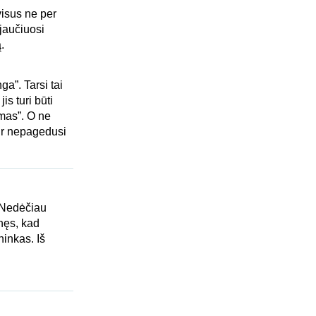
visus ne per
jaučiuosi
.
ga”. Tarsi tai
s turi būti
mas”. O ne
 ir nepagedusi
 Nedėčiau
nęs, kad
ninkas. Iš