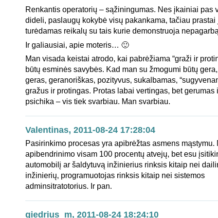
Renkantis operatorių – sąžiningumas. Nes įkainiai pas 
dideli, paslaugų kokybė visų pakankama, tačiau prastai 
turėdamas reikalų su tais kurie demonstruoja nepagarbą
Ir galiausiai, apie moteris… 🙂
Man visada keistai atrodo, kai pabrėžiama “graži ir protin
būtų esminės savybės. Kad man su žmogumi būtų gera, ji
geras, geranoriškas, pozityvus, sukalbamas, “sugyvena
gražus ir protingas. Protas labai vertingas, bet gerumas
psichika – vis tiek svarbiau. Man svarbiau.
Valentinas, 2011-08-24 17:28:04
Pasirinkimo procesas yra apibrėžtas asmens mąstymu.
apibendrinimo visam 100 procentų atvejų, bet esu įsitiki
automobilį ar šaldytuvą inžinierius rinksis kitaip nei daili
inžinierių, programuotojas rinksis kitaip nei sistemos
adminsitratotorius. Ir pan.
giedrius_m, 2011-08-24 18:24:10