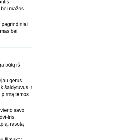
antis
ja bei mažos
 pagrindiniai
kumas bei
ga būtų iš
dėjau gerus
k šaldytuvus ir
 į pirmą temos
kvieno savo
dvi-tris
apią, rasotą
mų filmuką: