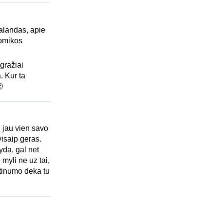
valandas, apie
nomikos
gražiai
. Kur ta

i jau vien savo
visaip geras.
yda, gal net
myli ne uz tai,
iktinumo deka tu