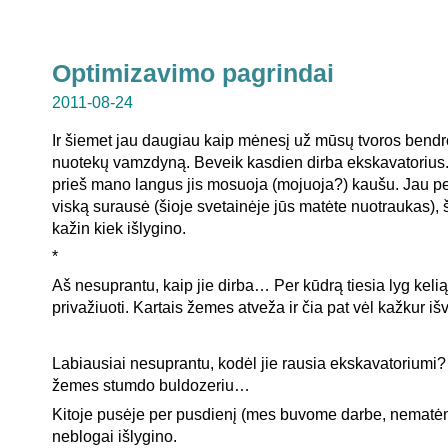
Optimizavimo pagrindai
2011-08-24
Ir šiemet jau daugiau kaip mėnesį už mūsų tvoros bendr
nuotekų vamzdyną. Beveik kasdien dirba ekskavatorius. 
prieš mano langus jis mosuoja (mojuoja?) kaušu. Jau p
viską surausė (šioje svetainėje jūs matėte nuotraukas), 
kažin kiek išlygino.
*
Aš nesuprantu, kaip jie dirba… Per kūdrą tiesia lyg keli
privažiuoti. Kartais žemes atveža ir čia pat vėl kažkur 
Labiausiai nesuprantu, kodėl jie rausia ekskavatoriumi?
žemes stumdo buldozeriu…
Kitoje pusėje per pusdienį (mes buvome darbe, nema
neblogai išlygino.