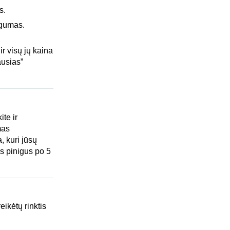
s.
ogumas.
ir visų jų kaina
ausias”
ite ir
mas
, kuri jūsų
s pinigus po 5
eikėtų rinktis