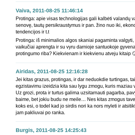
Vaiva, 2011-08-25 11:46:14
Protinga: apie visas technologijas gali kalbėti valandų 
senovę, tautų persikraustymus ir pan. žino nuo iki, eko
tendencijos ir t.t
Protinga: iš minimalios algos skaniai pagaminta valgyti, 
vaikučiai aprengta ir su vyru darnioje santuokoje gyvena
protingumo riba? Kiekvienam ir kiekvienu atveju kitaip 
Airidas, 2011-08-25 12:16:28
Jei kitas grazus, protingas, ir dar neduokdie turtingas, ta
egzistavimu izeidzia kita sau lygu zmogu, kuris maziau 
Uz grozi, prota ir turtus galima uzsitarnauti pagarba, pav
baime, bet jokiu budu ne meile… Nes kitas zmogus tave 
koks esi, o todel kad jo sirdis nori ka nors myleti ir atsit
jam pakliuvai po ranka.
Burgis, 2011-08-25 14:25:43