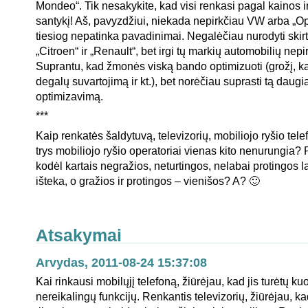
Mondeo“. Tik nesakykite, kad visi renkasi pagal kainos 
santykį! Aš, pavyzdžiui, niekada nepirkčiau VW arba „Op
tiesiog nepatinka pavadinimai. Negalėčiau nurodyti skir
„Citroen“ ir „Renault“, bet irgi tų markių automobilių nepi
Suprantu, kad žmonės viską bando optimizuoti (grožį, kai
degalų suvartojimą ir kt.), bet norėčiau suprasti tą daugiak
optimizavimą.
***
Kaip renkatės šaldytuvą, televizorių, mobiliojo ryšio tel
trys mobiliojo ryšio operatoriai vienas kito nenurungia? 
kodėl kartais negražios, neturtingos, nelabai protingos l
išteka, o gražios ir protingos – vienišos? A? 🙂
Atsakymai
Arvydas, 2011-08-24 15:37:08
Kai rinkausi mobilųjį telefoną, žiūrėjau, kad jis turėtų 
nereikalingų funkcijų. Renkantis televizorių, žiūrėjau, k