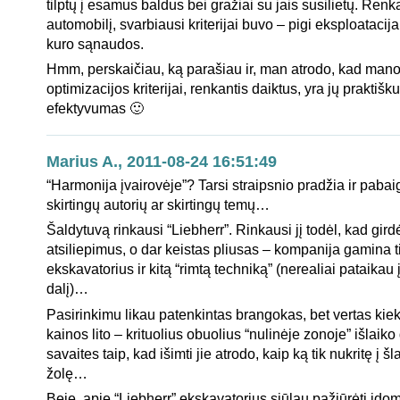
tilptų į esamus baldus bei gražiai su jais susilietų. Renk
automobilį, svarbiausi kriterijai buvo – pigi eksploataci
kuro sąnaudos.
Hmm, perskaičiau, ką parašiau ir, man atrodo, kad mano
optimizacijos kriterijai, renkantis daiktus, yra jų praktiš
efektyvumas 🙂
Marius A., 2011-08-24 16:51:49
“Harmonija įvairovėje”? Tarsi straipsnio pradžia ir pabai
skirtingų autorių ar skirtingų temų…
Šaldytuvą rinkausi “Liebherr”. Rinkausi jį todėl, kad gir
atsiliepimus, o dar keistas pliusas – kompanija gamina ti
ekskavatorius ir kitą “rimtą techniką” (nerealiai pataikau
dalį)…
Pasirinkimu likau patenkintas brangokas, bet vertas kie
kainos lito – krituolius obuolius “nulinėje zonoje” išlaiko 
savaites taip, kad išimti jie atrodo, kaip ką tik nukritę į šl
žolę…
Beje, apie “Liebherr” ekskavatorius siūlau pažiūrėti įdo