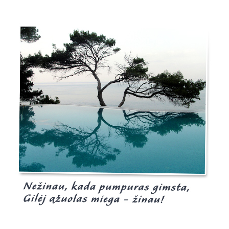
Burgis.lt