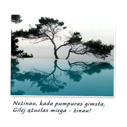
Burgis.lt