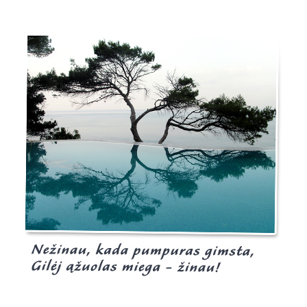
Burgis.lt