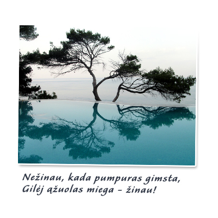
Burgis.lt