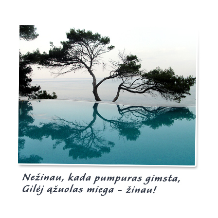
Burgis.lt