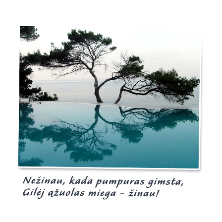
Burgis.lt