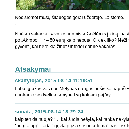
Nes šiemet mūsų šilauogės gerai užderėjo. Laistėme.
*
Nuėjau vakar su savo keturiomis atžalėlėmis į kiną, pas
po „Akropolį“ ir – 50 eurų kaip nebūta. O kiek liko? Ne
gyventi, kai nereikia žinoti! Ir todėl dar ne vakaras…
Atsakymai
skaitytojas, 2015-08-14 11:19:51
Labai gražūs vaizdai. Mėlynas dangus,pušis,kalnapušės
nuotraukose dvelkia ramybe.Lyg kokiam pajūry…
sonata, 2015-08-14 18:29:24
kaip ten dainuoja? “… kai širdis nešyla, kai ranka nekyl
“burgialapį”. Tada ” grįžta grįžta sielon artuma”. Vis tiek