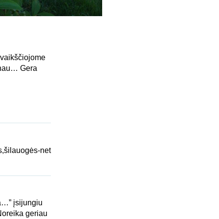
ivaikščiojome
žinau… Gera
,šilauogės-net
a…” įsijungiu
 Noreika geriau