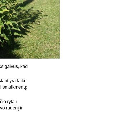
s gaivus, kad
tant yra laiko
ėl smulkmenų:
io rytą į
vo rudenį ir