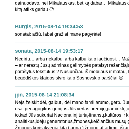
dainuodavo, nei Mikalauskas, bet ką dabar… Mikalausk
kitą atliks geriau 🙂
Burgis, 2015-08-14 19:34:53
sonatai: ačiū, labai gražiai mane pagyrėte!
sonata, 2015-08-14 19:53:17
Negiriu… arba nekalbu, arba kalbu kaip jaučiuosi… Ma
– ar nerastų Jūsų adminas galimybės pataisyt rašančiaj
parašytus tekstukus ? Nusiunčiau iš mobilaus ir matau,
begėdiškos klaidos styro kaip Sosnovskio barščiai 😉
jpn, 2015-08-14 21:08:34
Neįsižeiskit dėl, galbūt , dėl mano familiarumo, gerb. Bur
esat pedagogikos genijus,Jūs vertas premijų,paminklų,o
to,kad Jūs sukuriat Nacionalinį turtą-finansų,kultūros ir kt
analitikus,idėjų generatorius,žmones,keičiančius mūsų 
Žmogus,kuris įkvepia kitą (jauną ) žmogų atradimui,išra