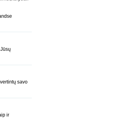
landse
s Jūsų
vertintų savo
ip ir