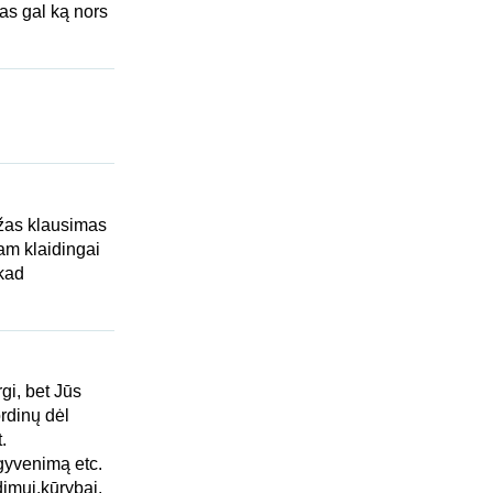
as gal ką nors
žas klausimas
am klaidingai
 kad
gi, bet Jūs
rdinų dėl
.
gyvenimą etc.
dimui,kūrybai.