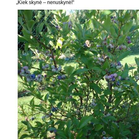
„Kiek skynė – nenuskynė!“