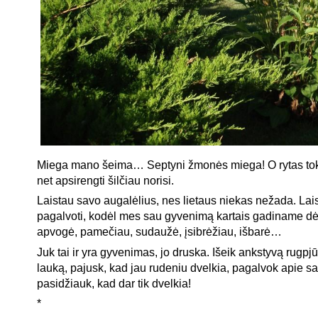
Miega mano šeima… Septyni žmonės miega! O rytas tok
net apsirengti šilčiau norisi.
Laistau savo augalėlius, nes lietaus niekas nežada. Lais
pagalvoti, kodėl mes sau gyvenimą kartais gadiname d
apvogė, pamečiau, sudaužė, įsibrėžiau, išbarė…
Juk tai ir yra gyvenimas, jo druska. Išeik ankstyvą rugpjūč
lauką, pajusk, kad jau rudeniu dvelkia, pagalvok apie sa
pasidžiauk, kad dar tik dvelkia!
*