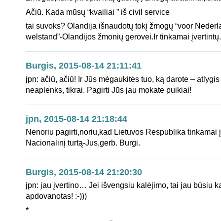
Ačiū. Kada mūsų “kvailiai ” iš civil service
tai suvoks? Olandija išnaudotų tokį žmogų “voor Neder
welstand”-Olandijos žmonių gerovei.Ir tinkamai įvertintų.
Burgis, 2015-08-14 21:11:41
jpn: ačiū, ačiū! Ir Jūs mėgaukitės tuo, ką darote – atlygi
neaplenks, tikrai. Pagirti Jūs jau mokate puikiai!
jpn, 2015-08-14 21:18:44
Nenoriu pagirti,noriu,kad Lietuvos Respublika tinkamai į
Nacionalinį turtą-Jus,gerb. Burgi.
Burgis, 2015-08-14 21:20:30
jpn: jau įvertino… Jei išvengsiu kalėjimo, tai jau būsiu ka
apdovanotas! :-)))
*