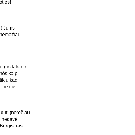
oties!
ai) Jums
s nemažiau
urgio talento
onės,kaip
tikiu,kad
 linkme.
būti (norėčiau
an nedavė.
Burgis, ras