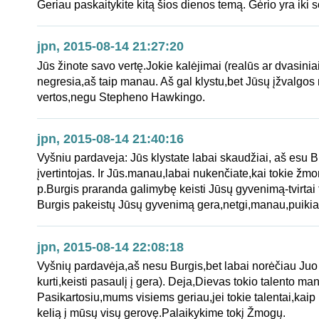
Geriau paskaitykite kitą šios dienos temą. Gėrio yra iki s
jpn, 2015-08-14 21:27:20
Jūs žinote savo vertę.Jokie kalėjimai (realūs ar dvasini
negresia,aš taip manau. Aš gal klystu,bet Jūsų įžvalgo
vertos,negu Stepheno Hawkingo.
jpn, 2015-08-14 21:40:16
Vyšniu pardaveja: Jūs klystate labai skaudžiai, aš esu B
įvertintojas. Ir Jūs.manau,labai nukenčiate,kai tokie žm
p.Burgis praranda galimybę keisti Jūsų gyvenimą-tvirtai 
Burgis pakeistų Jūsų gyvenimą gera,netgi,manau,puikia
jpn, 2015-08-14 22:08:18
Vyšnių pardavėja,aš nesu Burgis,bet labai norėčiau Juo 
kurti,keisti pasaulį į gera). Deja,Dievas tokio talento m
Pasikartosiu,mums visiems geriau,jei tokie talentai,kaip 
kelią į mūsų visų gerovę.Palaikykime tokį Žmogų.