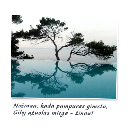
Burgis.lt