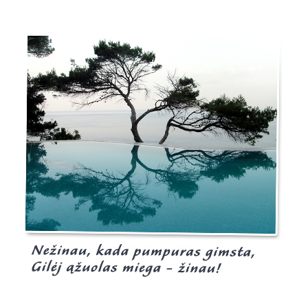
Burgis.lt