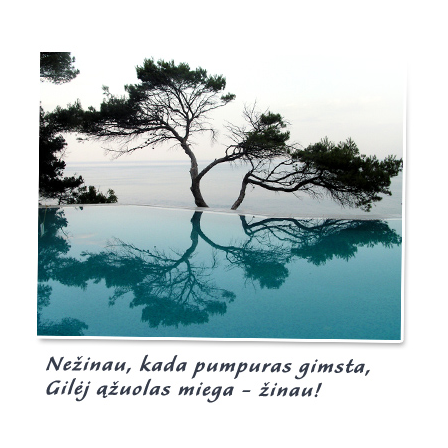
Burgis.lt